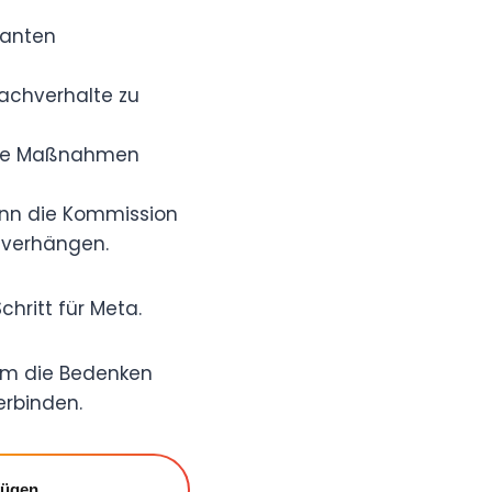
vanten
achverhalte zu
ige Maßnahmen
ann die Kommission
 verhängen.
hritt für Meta.
um die Bedenken
rbinden.
fügen