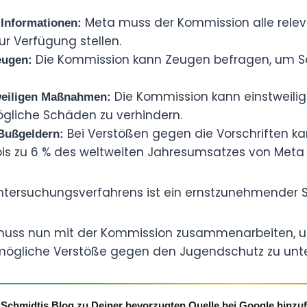
Meta muss der Kommission alle rele
Informationen:
ur Verfügung stellen.
Die Kommission kann Zeugen befragen, um S
eugen:
Die Kommission kann einstweil
weiligen Maßnahmen:
gliche Schäden zu verhindern.
Bei Verstößen gegen die Vorschriften k
Bußgeldern:
bis zu 6 % des weltweiten Jahresumsatzes von Meta
Untersuchungsverfahrens ist ein ernstzunehmender Sc
uss nun mit der Kommission zusammenarbeiten, 
ögliche Verstöße gegen den Jugendschutz zu unte
Schmidtis Blog zu Deiner bevorzugten Quelle bei Google hinzu