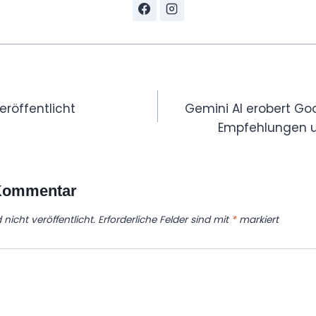
tion
veröffentlicht
Gemini AI erobert Goo
Empfehlungen u
 Kommentar
nicht veröffentlicht.
Erforderliche Felder sind mit
*
markiert