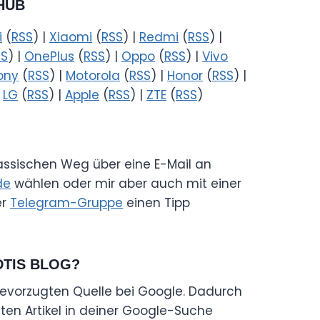
HUB
i
(
RSS
) |
Xiaomi
(
RSS
) |
Redmi
(
RSS
) |
SS
) |
OnePlus
(
RSS
) |
Oppo
(
RSS
) |
Vivo
ony
(
RSS
) |
Motorola
(
RSS
) |
Honor
(
RSS
) |
|
LG
(
RSS
) |
Apple
(
RSS
) |
ZTE
(
RSS
)
lassischen Weg über eine E-Mail an
de
wählen oder mir aber auch mit einer
er
Telegram-Gruppe
einen Tipp
DTIS BLOG?
evorzugten Quelle bei Google. Dadurch
en Artikel in deiner Google-Suche