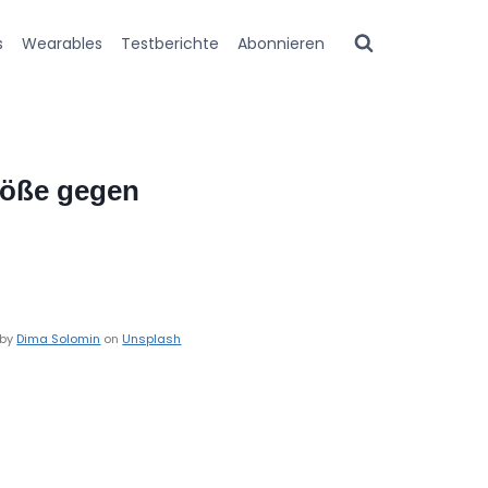
s
Wearables
Testberichte
Abonnieren
töße gegen
 by
Dima Solomin
on
Unsplash