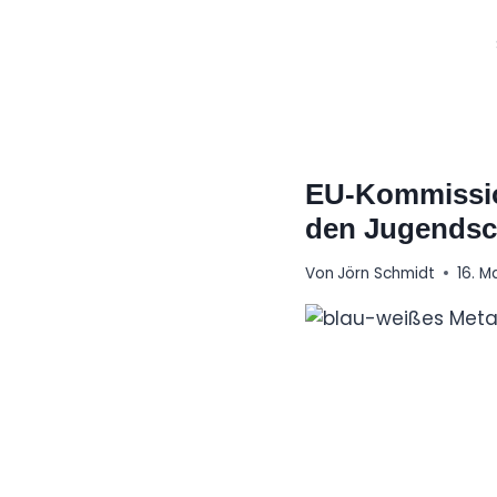
Zum
Inhalt
springen
EU-Kommissio
den Jugendsc
Von
Jörn Schmidt
16. M