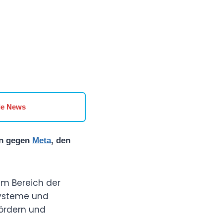
le News
en gegen
Meta
, den
im Bereich der
Systeme und
ördern und