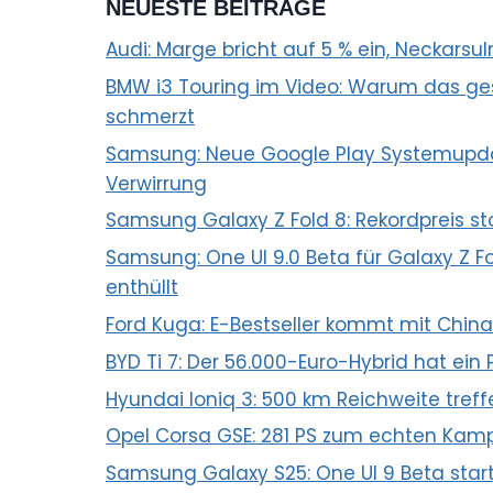
NEUESTE BEITRÄGE
Audi: Marge bricht auf 5 % ein, Neckarsu
BMW i3 Touring im Video: Warum das ges
schmerzt
Samsung: Neue Google Play Systemupda
Verwirrung
Samsung Galaxy Z Fold 8: Rekordpreis st
Samsung: One UI 9.0 Beta für Galaxy Z Fol
enthüllt
Ford Kuga: E-Bestseller kommt mit Chin
BYD Ti 7: Der 56.000-Euro-Hybrid hat ein
Hyundai Ioniq 3: 500 km Reichweite tre
Opel Corsa GSE: 281 PS zum echten Kamp
Samsung Galaxy S25: One UI 9 Beta sta