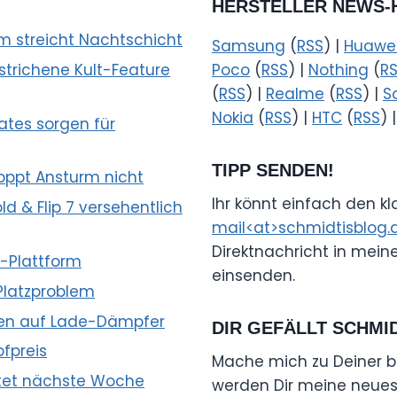
HERSTELLER NEWS-
lm streicht Nachtschicht
Samsung
(
RSS
) |
Huawe
trichene Kult-Feature
Poco
(
RSS
) |
Nothing
(
R
(
RSS
) |
Realme
(
RSS
) |
S
Nokia
(
RSS
) |
HTC
(
RSS
) 
tes sorgen für
TIPP SENDEN!
oppt Ansturm nicht
Ihr könnt einfach den k
d & Flip 7 versehentlich
mail<at>schmidtisblog.
Direktnachricht in mein
a-Plattform
einsenden.
 Platzproblem
ffen auf Lade-Dämpfer
DIR GEFÄLLT SCHMI
fpreis
Mache mich zu Deiner b
rtet nächste Woche
werden Dir meine neuest