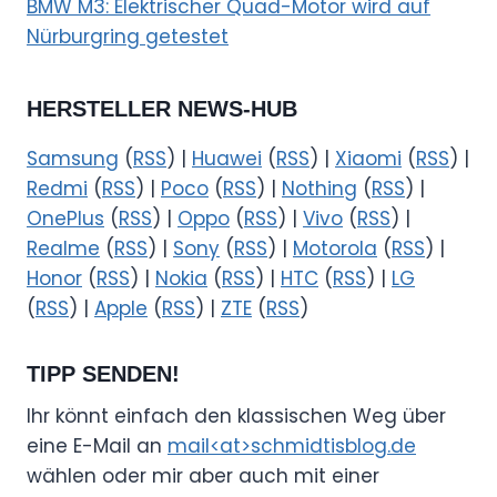
BMW M3: Elektrischer Quad-Motor wird auf
Nürburgring getestet
HERSTELLER NEWS-HUB
Samsung
(
RSS
) |
Huawei
(
RSS
) |
Xiaomi
(
RSS
) |
Redmi
(
RSS
) |
Poco
(
RSS
) |
Nothing
(
RSS
) |
OnePlus
(
RSS
) |
Oppo
(
RSS
) |
Vivo
(
RSS
) |
Realme
(
RSS
) |
Sony
(
RSS
) |
Motorola
(
RSS
) |
Honor
(
RSS
) |
Nokia
(
RSS
) |
HTC
(
RSS
) |
LG
(
RSS
) |
Apple
(
RSS
) |
ZTE
(
RSS
)
TIPP SENDEN!
Ihr könnt einfach den klassischen Weg über
eine E-Mail an
mail<at>schmidtisblog.de
wählen oder mir aber auch mit einer