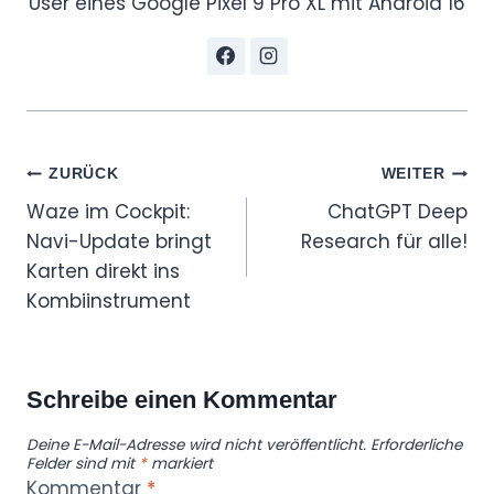
User eines Google Pixel 9 Pro XL mit Android 16
Beitragsnavigation
ZURÜCK
WEITER
Waze im Cockpit:
ChatGPT Deep
Navi-Update bringt
Research für alle!
Karten direkt ins
Kombiinstrument
Schreibe einen Kommentar
Deine E-Mail-Adresse wird nicht veröffentlicht.
Erforderliche
Felder sind mit
*
markiert
Kommentar
*