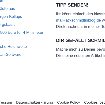
on
TIPP SENDEN!
käufe aus
Ihr könnt einfach den klass
gen-Kollaps
mail<at>schmidtisblog.de
wä
ergekauft
Direktnachricht in meiner
T
800 Euro für 4 Millimeter
DIR GEFÄLLT SCHMI
ache Reichweite
Mache mich zu Deiner bevo
ian-Software
Dir meine neuesten Artikel 
ressum
Datenschutzerklärung
Cookie Policy
Cookies lös