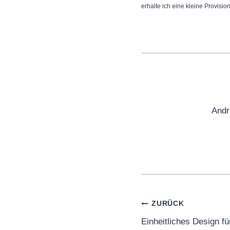
erhalte ich eine kleine Provisio
Andr
Beitragsnaviga
ZURÜCK
Einheitliches Design f