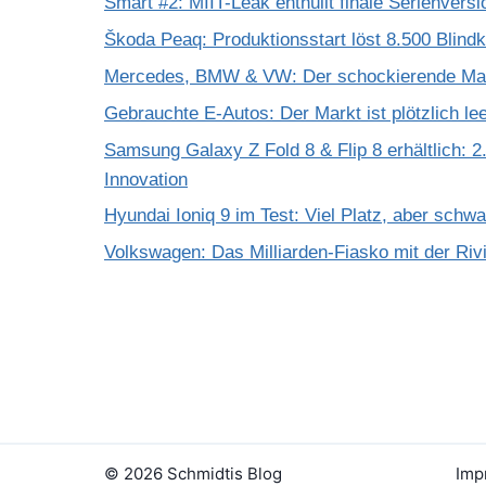
Smart #2: MIIT-Leak enthüllt finale Serienversi
Škoda Peaq: Produktionsstart löst 8.500 Blind
Mercedes, BMW & VW: Der schockierende Mar
Gebrauchte E-Autos: Der Markt ist plötzlich le
Samsung Galaxy Z Fold 8 & Flip 8 erhältlich: 2.
Innovation
Hyundai Ioniq 9 im Test: Viel Platz, aber schw
Volkswagen: Das Milliarden-Fiasko mit der Riv
© 2026 Schmidtis Blog
Imp