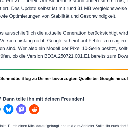
10 Pro XL – bereit. Am Sicherheitsstand ändert sich nichts, d
iert. Das Update selbst ist mit rund 31 MB vergleichsweise 
owie Optimierungen von Stabilität und Geschwindigkeit.
 ausschließlich die aktuelle Generation berücksichtigt wird
Version bislang nicht. Google scheint auf Fehler zu reagiere
n sind. Wer also ein Modell der Pixel 10-Serie besitzt, sollt
rüfen, ob die Version BD3A.250721.001.E1 bereits zum Dow
Schmidtis Blog zu Deiner bevorzugten Quelle bei Google hinzu
l? Dann teile ihn mit deinen Freunden!
inks. Durch einen Klick darauf gelangt ihr direkt zum Anbieter. Solltet ihr euch dort