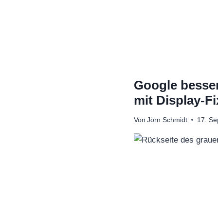
Zum
Inhalt
springen
Google besser
mit Display-Fi
Von
Jörn Schmidt
17. S