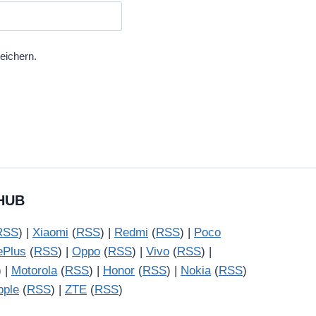
eichern.
HUB
RSS
) |
Xiaomi
(
RSS
) |
Redmi
(
RSS
) |
Poco
ePlus
(
RSS
) |
Oppo
(
RSS
) |
Vivo
(
RSS
) |
) |
Motorola
(
RSS
) |
Honor
(
RSS
) |
Nokia
(
RSS
)
pple
(
RSS
) |
ZTE
(
RSS
)