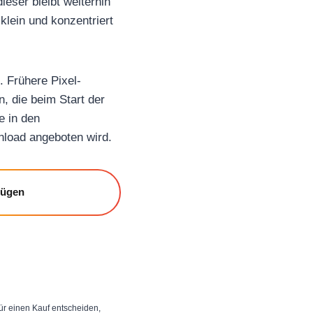
ieser bleibt weiterhin
klein und konzentriert
. Frühere Pixel-
n, die beim Start der
e in den
nload angeboten wird.
fügen
 für einen Kauf entscheiden,