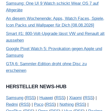
Samsung: One UI 9 Watch schickt Wear OS 7 auf
Altgeräte
An diesem Wochenende: Apps, Watch Faces, Spiele,
Icon Packs und Wallpaper für Dich [08.08.2026]
Smart #1: 800-Volt-Upgrade lässt VW und Renault alt
aussehen
Google Pixel Watch 5: Provokation gegen Apple und
Samsung
GTA 6: Sammler-Edition droht ohne Disc zu
erscheinen
HERSTELLER NEWS-HUB
Samsung
(
RSS
) |
Huawei
(
RSS
) |
Xiaomi
(
RSS
) |
Redmi
(
RSS
) |
Poco
(
RSS
) |
Nothing
(
RSS
) |