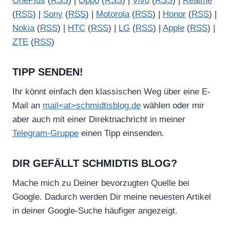
OnePlus
(
RSS
) |
Oppo
(
RSS
) |
Vivo
(
RSS
) |
Realme
(
RSS
) |
Sony
(
RSS
) |
Motorola
(
RSS
) |
Honor
(
RSS
) |
Nokia
(
RSS
) |
HTC
(
RSS
) |
LG
(
RSS
) |
Apple
(
RSS
) |
ZTE
(
RSS
)
TIPP SENDEN!
Ihr könnt einfach den klassischen Weg über eine E-
Mail an
mail<at>schmidtisblog.de
wählen oder mir
aber auch mit einer Direktnachricht in meiner
Telegram-Gruppe
einen Tipp einsenden.
DIR GEFÄLLT SCHMIDTIS BLOG?
Mache mich zu Deiner bevorzugten Quelle bei
Google. Dadurch werden Dir meine neuesten Artikel
in deiner Google-Suche häufiger angezeigt.