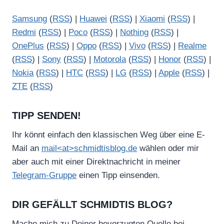
Samsung
(
RSS
) |
Huawei
(
RSS
) |
Xiaomi
(
RSS
) |
Redmi
(
RSS
) |
Poco
(
RSS
) |
Nothing
(
RSS
) |
OnePlus
(
RSS
) |
Oppo
(
RSS
) |
Vivo
(
RSS
) |
Realme
(
RSS
) |
Sony
(
RSS
) |
Motorola
(
RSS
) |
Honor
(
RSS
) |
Nokia
(
RSS
) |
HTC
(
RSS
) |
LG
(
RSS
) |
Apple
(
RSS
) |
ZTE
(
RSS
)
TIPP SENDEN!
Ihr könnt einfach den klassischen Weg über eine E-
Mail an
mail<at>schmidtisblog.de
wählen oder mir
aber auch mit einer Direktnachricht in meiner
Telegram-Gruppe
einen Tipp einsenden.
DIR GEFÄLLT SCHMIDTIS BLOG?
Mache mich zu Deiner bevorzugten Quelle bei