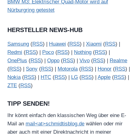
BMW M3: Elektrischer Quad-Motor wird auf
Nürburgring getestet
HERSTELLER NEWS-HUB
Samsung
(
RSS
) |
Huawei
(
RSS
) |
Xiaomi
(
RSS
) |
Redmi
(
RSS
) |
Poco
(
RSS
) |
Nothing
(
RSS
) |
OnePlus
(
RSS
) |
Oppo
(
RSS
) |
Vivo
(
RSS
) |
Realme
(
RSS
) |
Sony
(
RSS
) |
Motorola
(
RSS
) |
Honor
(
RSS
) |
Nokia
(
RSS
) |
HTC
(
RSS
) |
LG
(
RSS
) |
Apple
(
RSS
) |
ZTE
(
RSS
)
TIPP SENDEN!
Ihr könnt einfach den klassischen Weg über eine E-
Mail an
mail<at>schmidtisblog.de
wählen oder mir
aber auch mit einer Direktnachricht in meiner