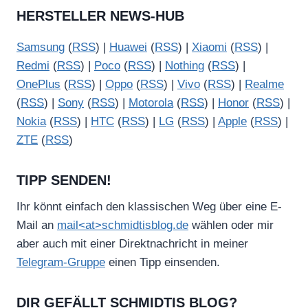
HERSTELLER NEWS-HUB
Samsung
(
RSS
) |
Huawei
(
RSS
) |
Xiaomi
(
RSS
) |
Redmi
(
RSS
) |
Poco
(
RSS
) |
Nothing
(
RSS
) |
OnePlus
(
RSS
) |
Oppo
(
RSS
) |
Vivo
(
RSS
) |
Realme
(
RSS
) |
Sony
(
RSS
) |
Motorola
(
RSS
) |
Honor
(
RSS
) |
Nokia
(
RSS
) |
HTC
(
RSS
) |
LG
(
RSS
) |
Apple
(
RSS
) |
ZTE
(
RSS
)
TIPP SENDEN!
Ihr könnt einfach den klassischen Weg über eine E-
Mail an
mail<at>schmidtisblog.de
wählen oder mir
aber auch mit einer Direktnachricht in meiner
Telegram-Gruppe
einen Tipp einsenden.
DIR GEFÄLLT SCHMIDTIS BLOG?