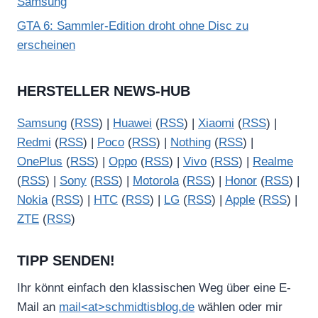
Samsung
GTA 6: Sammler-Edition droht ohne Disc zu
erscheinen
HERSTELLER NEWS-HUB
Samsung
(
RSS
) |
Huawei
(
RSS
) |
Xiaomi
(
RSS
) |
Redmi
(
RSS
) |
Poco
(
RSS
) |
Nothing
(
RSS
) |
OnePlus
(
RSS
) |
Oppo
(
RSS
) |
Vivo
(
RSS
) |
Realme
(
RSS
) |
Sony
(
RSS
) |
Motorola
(
RSS
) |
Honor
(
RSS
) |
Nokia
(
RSS
) |
HTC
(
RSS
) |
LG
(
RSS
) |
Apple
(
RSS
) |
ZTE
(
RSS
)
TIPP SENDEN!
Ihr könnt einfach den klassischen Weg über eine E-
Mail an
mail<at>schmidtisblog.de
wählen oder mir