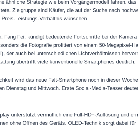
ine ähnliche Strategie wie beim Vorgängermodell fahren, da
tete. Zielgruppe sind Käufer, die auf der Suche nach hochwe
s Preis-Leistungs-Verhältnis wünschen.
in, Fang Fei, kündigt bedeutende Fortschritte bei der Kamer
sonders die Fotografie profitiert von einem 50-Megapixel-H
ll), der auch bei unterschiedlichen Lichtverhältnissen herv
attung übertrifft viele konventionelle Smartphones deutlich.
hkeit wird das neue Falt-Smartphone noch in dieser Woche of
en Dienstag und Mittwoch. Erste Social-Media-Teaser deuten
.
lay unterstützt vermutlich eine Full-HD+-Auflösung und er
onen ohne Öffnen des Geräts. OLED-Technik sorgt dabei für