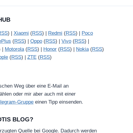
HUB
RSS
) |
Xiaomi
(
RSS
) |
Redmi
(
RSS
) |
Poco
ePlus
(
RSS
) |
Oppo
(
RSS
) |
Vivo
(
RSS
) |
) |
Motorola
(
RSS
) |
Honor
(
RSS
) |
Nokia
(
RSS
)
pple
(
RSS
) |
ZTE
(
RSS
)
ischen Weg über eine E-Mail an
hlen oder mir aber auch mit einer
elegram-Gruppe
einen Tipp einsenden.
DTIS BLOG?
rzugten Quelle bei Google. Dadurch werden