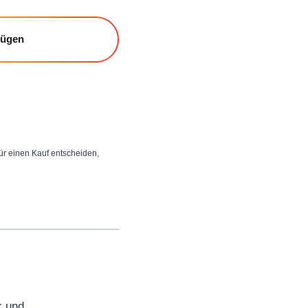
fügen
 für einen Kauf entscheiden,
k und