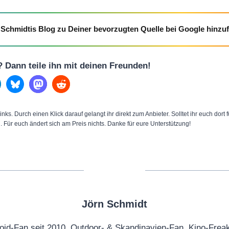
Schmidtis Blog zu Deiner bevorzugten Quelle bei Google hinzu
l? Dann teile ihn mit deinen Freunden!
inks. Durch einen Klick darauf gelangt ihr direkt zum Anbieter. Solltet ihr euch dort
n. Für euch ändert sich am Preis nichts. Danke für eure Unterstützung!
Jörn Schmidt
oid-Fan seit 2010, Outdoor- & Skandinavien-Fan, Kino-Frea