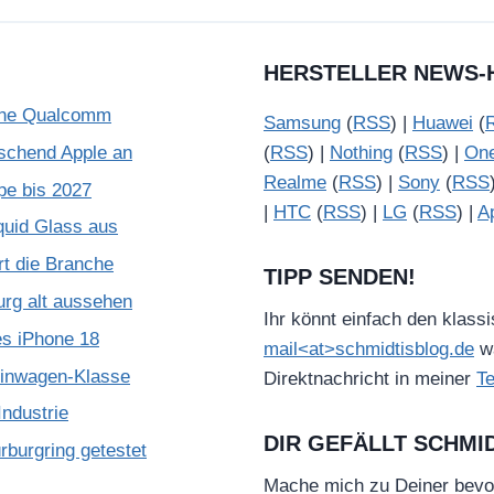
HERSTELLER NEWS-
ohne Qualcomm
Samsung
(
RSS
) |
Huawei
(
schend Apple an
(
RSS
) |
Nothing
(
RSS
) |
On
Realme
(
RSS
) |
Sony
(
RSS
pe bis 2027
|
HTC
(
RSS
) |
LG
(
RSS
) |
A
quid Glass aus
rt die Branche
TIPP SENDEN!
urg alt aussehen
Ihr könnt einfach den klass
es iPhone 18
mail<at>schmidtisblog.de
wä
leinwagen-Klasse
Direktnachricht in meiner
T
ndustrie
DIR GEFÄLLT SCHMI
burgring getestet
Mache mich zu Deiner bevo