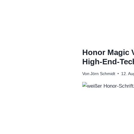
Zum
Inhalt
springen
Honor Magic V
High-End-Tec
Von
Jörn Schmidt
12. Au