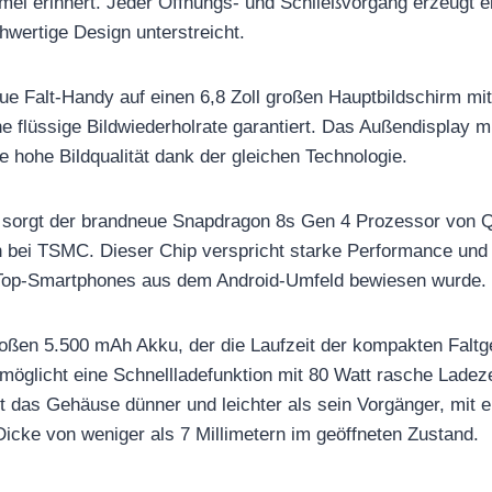
el erinnert. Jeder Öffnungs- und Schließvorgang erzeugt e
hwertige Design unterstreicht.
ue Falt-Handy auf einen 6,8 Zoll großen Hauptbildschirm mi
ne flüssige Bildwiederholrate garantiert. Das Außendisplay mi
ne hohe Bildqualität dank der gleichen Technologie.
g sorgt der brandneue Snapdragon 8s Gen 4 Prozessor von Q
bei TSMC. Dieser Chip verspricht starke Performance und E
n Top-Smartphones aus dem Android-Umfeld bewiesen wurde.
oßen 5.500 mAh Akku, der die Laufzeit der kompakten Faltge
rmöglicht eine Schnellladefunktion mit 80 Watt rasche Ladeze
st das Gehäuse dünner und leichter als sein Vorgänger, mit
cke von weniger als 7 Millimetern im geöffneten Zustand.