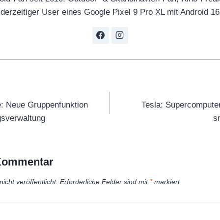
derzeitiger User eines Google Pixel 9 Pro XL mit Android 16
tion
: Neue Gruppenfunktion
Tesla: Supercomputer
ngsverwaltung
s
 Kommentar
icht veröffentlicht.
Erforderliche Felder sind mit
*
markiert