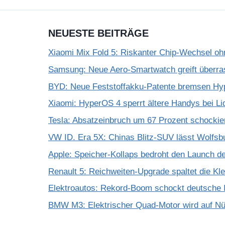
NEUESTE BEITRÄGE
Xiaomi Mix Fold 5: Riskanter Chip-Wechsel 
Samsung: Neue Aero-Smartwatch greift überra
BYD: Neue Feststoffakku-Patente bremsen Hy
Xiaomi: HyperOS 4 sperrt ältere Handys bei Li
Tesla: Absatzeinbruch um 67 Prozent schockie
VW ID. Era 5X: Chinas Blitz-SUV lässt Wolfsb
Apple: Speicher-Kollaps bedroht den Launch d
Renault 5: Reichweiten-Upgrade spaltet die K
Elektroautos: Rekord-Boom schockt deutsche I
BMW M3: Elektrischer Quad-Motor wird auf Nür