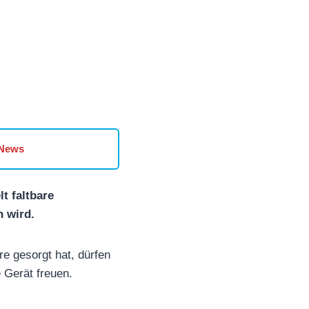
 News
t faltbare
n wird.
e gesorgt hat, dürfen
 Gerät freuen.