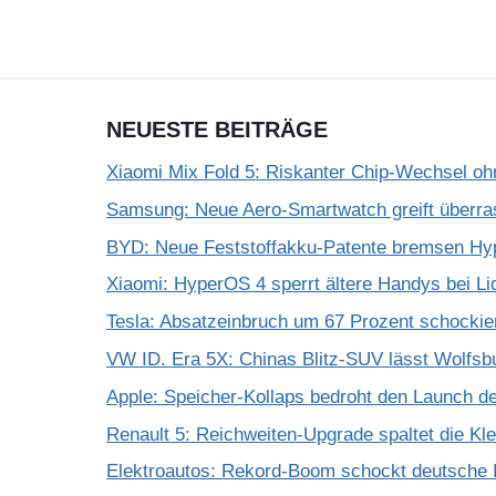
NEUESTE BEITRÄGE
Xiaomi Mix Fold 5: Riskanter Chip-Wechsel 
Samsung: Neue Aero-Smartwatch greift überra
BYD: Neue Feststoffakku-Patente bremsen Hy
Xiaomi: HyperOS 4 sperrt ältere Handys bei Li
Tesla: Absatzeinbruch um 67 Prozent schockie
VW ID. Era 5X: Chinas Blitz-SUV lässt Wolfsb
Apple: Speicher-Kollaps bedroht den Launch d
Renault 5: Reichweiten-Upgrade spaltet die K
Elektroautos: Rekord-Boom schockt deutsche I