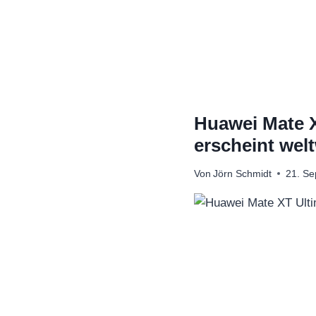
Zum
Inhalt
springen
Huawei Mate X
erscheint welt
Von
Jörn Schmidt
21. S