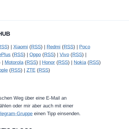
HUB
RSS
) |
Xiaomi
(
RSS
) |
Redmi
(
RSS
) |
Poco
ePlus
(
RSS
) |
Oppo
(
RSS
) |
Vivo
(
RSS
) |
) |
Motorola
(
RSS
) |
Honor
(
RSS
) |
Nokia
(
RSS
)
pple
(
RSS
) |
ZTE
(
RSS
)
ischen Weg über eine E-Mail an
hlen oder mir aber auch mit einer
elegram-Gruppe
einen Tipp einsenden.