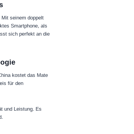
s
 Mit seinem doppelt
paktes Smartphone, als
st sich perfekt an die
logie
 China kostet das Mate
is für den
ät und Leistung. Es
d.