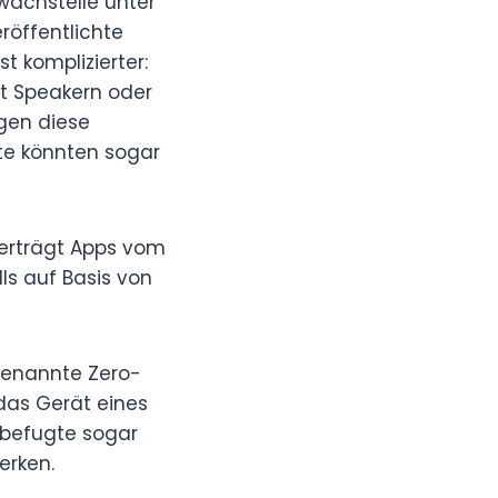
wachstelle unter
röffentlichte
 komplizierter:
t Speakern oder
gen diese
te könnten sogar
berträgt Apps vom
ls auf Basis von
genannte Zero-
 das Gerät eines
nbefugte sogar
erken.