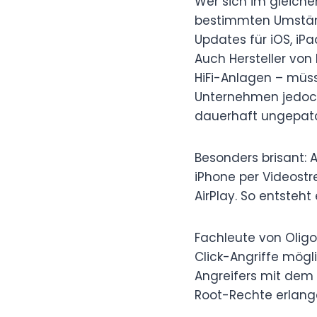
Wer sich im gleiche
bestimmten Umständ
Updates für iOS, iP
Auch Hersteller vo
HiFi-Anlagen – müss
Unternehmen jedoch
dauerhaft ungepatc
Besonders brisant: 
iPhone per Videost
AirPlay. So entsteht
Fachleute von Olig
Click-Angriffe mögl
Angreifers mit dem 
Root-Rechte erlang