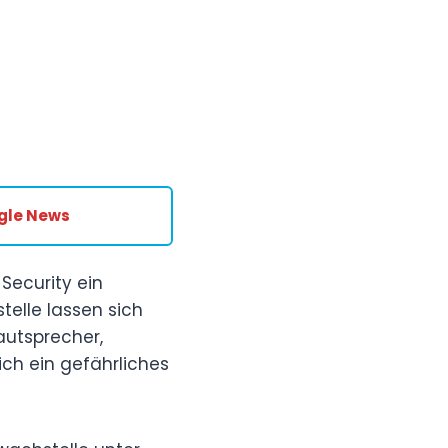
gle News
 Security ein
telle lassen sich
autsprecher,
ch ein gefährliches