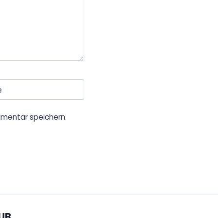
e
mentar speichern.
UB