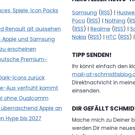
s, Spiele, Icon Packs
Samsung
(
RSS
) |
Huawe
Poco
(
RSS
) |
Nothing
(
R
d Renault alt aussehen
(
RSS
) |
Realme
(
RSS
) |
S
Nokia
(
RSS
) |
HTC
(
RSS
) 
en Apple und Samsung
 zu erscheinen
TIPP SENDEN!
 deutsche Premium-
Ihr könnt einfach den k
mail<at>schmidtisblog.
Dark-Icons zurück
Direktnachricht in mein
e-Aus verfrüht kommt
einsenden.
hsel ohne Qualcomm
DIR GEFÄLLT SCHMID
 überraschend Apple an
n Hype bis 2027
Mache mich zu Deiner b
werden Dir meine neuest