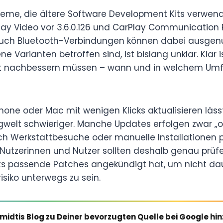
eme, die ältere Software Development Kits verwende
irPlay Video vor 3.6.0.126 und CarPlay Communication P
uch Bluetooth-Verbindungen können dabei ausgenu
Varianten betroffen sind, ist bislang unklar. Klar i
bst nachbessern müssen – wann und in welchem Umfa
one oder Mac mit wenigen Klicks aktualisieren lässt
welt schwieriger. Manche Updates erfolgen zwar „ove
h Werkstattbesuche oder manuelle Installationen p
Nutzerinnen und Nutzer sollten deshalb genau prüfen
eits passende Patches angekündigt hat, um nicht da
isiko unterwegs zu sein.
midtis Blog zu Deiner bevorzugten Quelle bei Google hi