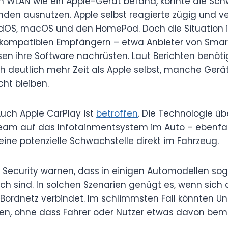
n WLAN wie ein Apple-Gerät befand, konnte die Sch
en ausnutzen. Apple selbst reagierte zügig und ve
adOS, macOS und den HomePod. Doch die Situation ist
n kompatiblen Empfängern – etwa Anbieter von Smar
en ihre Software nachrüsten. Laut Berichten benöti
 deutlich mehr Zeit als Apple selbst, manche Gerä
ht bleiben.
Auch Apple CarPlay ist
betroffen
. Die Technologie ü
ream auf das Infotainmentsystem im Auto – ebenfal
 eine potenzielle Schwachstelle direkt im Fahrzeug.
o Security warnen, dass in einigen Automodellen so
ich sind. In solchen Szenarien genügt es, wenn sich
Bordnetz verbindet. Im schlimmsten Fall könnten U
en, ohne dass Fahrer oder Nutzer etwas davon bem