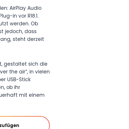
n: AirPlay Audio
lug-in vor R18.1.
tzt werden. Ob
st jedoch, dass
ng, steht derzeit
, gestaltet sich die
r the air“, in vielen
er USB-Stick
, ob ihr
uerhaft mit einem
nzufügen