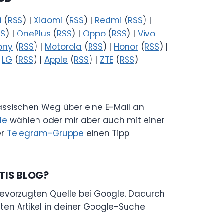
i
(
RSS
) |
Xiaomi
(
RSS
) |
Redmi
(
RSS
) |
SS
) |
OnePlus
(
RSS
) |
Oppo
(
RSS
) |
Vivo
ony
(
RSS
) |
Motorola
(
RSS
) |
Honor
(
RSS
) |
|
LG
(
RSS
) |
Apple
(
RSS
) |
ZTE
(
RSS
)
lassischen Weg über eine E-Mail an
de
wählen oder mir aber auch mit einer
er
Telegram-Gruppe
einen Tipp
TIS BLOG?
evorzugten Quelle bei Google. Dadurch
en Artikel in deiner Google-Suche