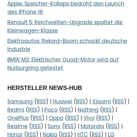
Apple: Speicher-Kollaps bedroht den Launch
des iPhone 18
Renault 5: Reichweiten-Upgrade spaltet die
Kleinwagen-Klasse
Elektroautos: Rekord-Boom schockt deutsche
Industrie
BMW M3: Elektrischer Quad-Motor wird auf
Nürburgring getestet
HERSTELLER NEWS-HUB
Samsung
(
RSS
) |
Huawei
(
RSS
) |
Xiaomi
(
RSS
) |
Redmi
(
RSS
) |
Poco
(
RSS
) |
Nothing
(
RSS
) |
OnePlus
(
RSS
) |
Oppo
(
RSS
) |
Vivo
(
RSS
) |
Realme
(
RSS
) |
Sony
(
RSS
) |
Motorola
(
RSS
) |
Honor
(
RSS
) |
Nokia
(
RSS
) |
HTC
(
RSS
) |
LG