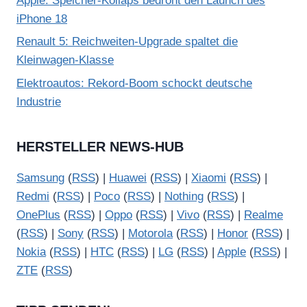
Apple: Speicher-Kollaps bedroht den Launch des
iPhone 18
Renault 5: Reichweiten-Upgrade spaltet die
Kleinwagen-Klasse
Elektroautos: Rekord-Boom schockt deutsche
Industrie
HERSTELLER NEWS-HUB
Samsung
(
RSS
) |
Huawei
(
RSS
) |
Xiaomi
(
RSS
) |
Redmi
(
RSS
) |
Poco
(
RSS
) |
Nothing
(
RSS
) |
OnePlus
(
RSS
) |
Oppo
(
RSS
) |
Vivo
(
RSS
) |
Realme
(
RSS
) |
Sony
(
RSS
) |
Motorola
(
RSS
) |
Honor
(
RSS
) |
Nokia
(
RSS
) |
HTC
(
RSS
) |
LG
(
RSS
) |
Apple
(
RSS
) |
ZTE
(
RSS
)