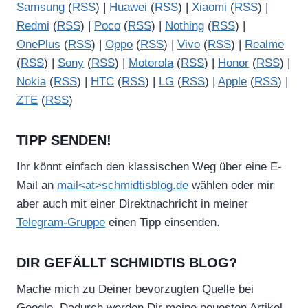
Samsung
(
RSS
) |
Huawei
(
RSS
) |
Xiaomi
(
RSS
) |
Redmi
(
RSS
) |
Poco
(
RSS
) |
Nothing
(
RSS
) |
OnePlus
(
RSS
) |
Oppo
(
RSS
) |
Vivo
(
RSS
) |
Realme
(
RSS
) |
Sony
(
RSS
) |
Motorola
(
RSS
) |
Honor
(
RSS
) |
Nokia
(
RSS
) |
HTC
(
RSS
) |
LG
(
RSS
) |
Apple
(
RSS
) |
ZTE
(
RSS
)
TIPP SENDEN!
Ihr könnt einfach den klassischen Weg über eine E-
Mail an
mail<at>schmidtisblog.de
wählen oder mir
aber auch mit einer Direktnachricht in meiner
Telegram-Gruppe
einen Tipp einsenden.
DIR GEFÄLLT SCHMIDTIS BLOG?
Mache mich zu Deiner bevorzugten Quelle bei
Google. Dadurch werden Dir meine neuesten Artikel