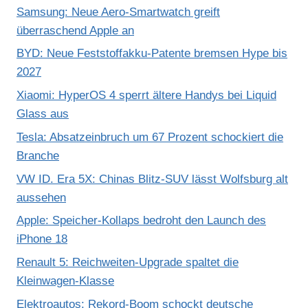
Samsung: Neue Aero-Smartwatch greift
überraschend Apple an
BYD: Neue Feststoffakku-Patente bremsen Hype bis
2027
Xiaomi: HyperOS 4 sperrt ältere Handys bei Liquid
Glass aus
Tesla: Absatzeinbruch um 67 Prozent schockiert die
Branche
VW ID. Era 5X: Chinas Blitz-SUV lässt Wolfsburg alt
aussehen
Apple: Speicher-Kollaps bedroht den Launch des
iPhone 18
Renault 5: Reichweiten-Upgrade spaltet die
Kleinwagen-Klasse
Elektroautos: Rekord-Boom schockt deutsche