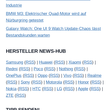
Industrie
BMW M3: Elektrischer Quad-Motor wird auf
Nürburgring getestet
Galaxy Watch: One UI 9 Watch Update-Chaos lässt
Bestandskunden warten
HERSTELLER NEWS-HUB
Samsung
(
RSS
) |
Huawei
(
RSS
) |
Xiaomi
(
RSS
) |
Redmi
(
RSS
) |
Poco
(
RSS
) |
Nothing
(
RSS
) |
OnePlus
(
RSS
) |
Oppo
(
RSS
) |
Vivo
(
RSS
) |
Realme
(
RSS
) |
Sony
(
RSS
) |
Motorola
(
RSS
) |
Honor
(
RSS
) |
Nokia
(
RSS
) |
HTC
(
RSS
) |
LG
(
RSS
) |
Apple
(
RSS
) |
ZTE
(
RSS
)
TIPP SENDEN!