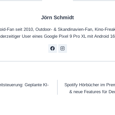
n
#
Y
o
o
n
Jörn Schmidt
u
e
oid-Fan seit 2010, Outdoor- & Skandinavien-Fan, Kino-Frea
T
p
derzeitiger User eines Google Pixel 9 Pro XL mit Android 16
u
l
b
u
e
s
a
1
n
3
z
t
tion
e
#
itsteuerung: Geplante KI-
Spotify Hörbücher im Prem
i
s
& neue Features für De
g
h
e
o
n
r