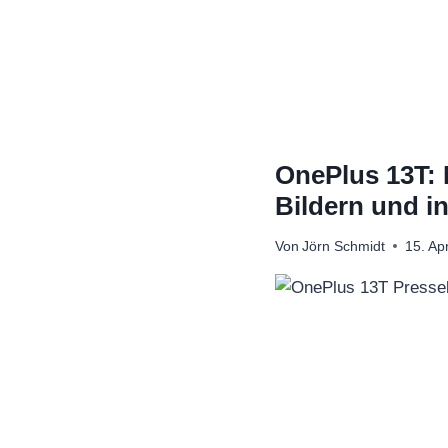
Zum
Inhalt
springen
OnePlus 13T: 
Bildern und i
Von
Jörn Schmidt
15. Ap