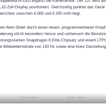
Doppelleucht-LED ergänzt die Kamerainsel. Der 13T wird al
,32-Zoll-Display positioniert. Gleichzeitig punktet das Gerät 
 Berichten zwischen 6.000 und 6.200 mAh liegt.
ten Alert-Slider durch einen neuen, programmierbaren Knopf
derung sticht besonders hervor und verbessert die Benutzer
leistungsstarken Snapdragon 8 Elite-Chipsatz und einem LT
ne Bildwiederholrate von 120 Hz sowie eine klare Darstellung
Quelle: Weibo
Quelle: Weibo