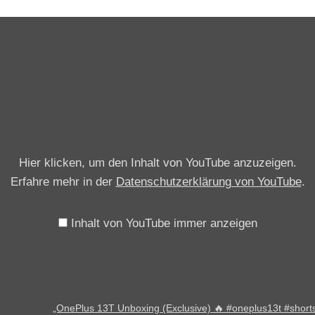
B
i
„
l
O
d
n
e
e
r
P
u
l
n
u
d
Hier klicken, um den Inhalt von YouTube anzuzeigen.
s
o
Erfahre mehr in der
Datenschutzerklärung von YouTube
.
1
f
3
f
T
Inhalt von YouTube immer anzeigen
i
U
z
n
i
b
e
o
„OnePlus 13T Unboxing (Exclusive) 🔥 #oneplus13t #shorts 