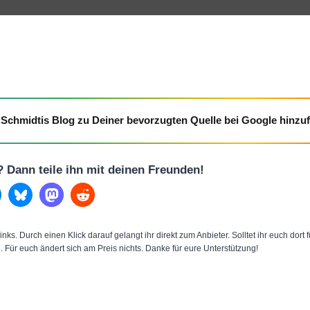
l
x
l
i
e
n
s
g
V
(
i
E
d
Schmidtis Blog zu Deiner bevorzugten Quelle bei Google hinzu
x
e
c
o
l
l? Dann teile ihn mit deinen Freunden!
–
u
S
s
2
i
4
inks. Durch einen Klick darauf gelangt ihr direkt zum Anbieter. Solltet ihr euch dort
v
n. Für euch ändert sich am Preis nichts. Danke für eure Unterstützung!
“
e
v
)
o
🔥