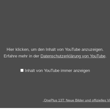
„
O
n
e
P
l
u
Hier klicken, um den Inhalt von YouTube anzuzeigen.
s
Erfahre mehr in der
Datenschutzerklärung von YouTube
.
1
3
T
Inhalt von YouTube immer anzeigen
:
N
e
u
„OnePlus 13T: Neue Bilder und offizielles V
e