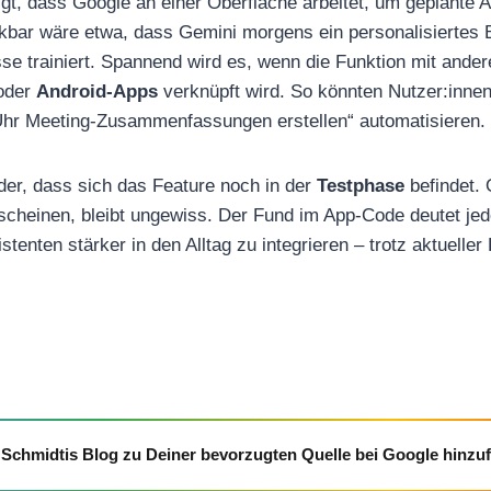
gt, dass Google an einer Oberfläche arbeitet, um geplante 
kbar wäre etwa, dass Gemini morgens ein personalisiertes Bri
e trainiert. Spannend wird es, wenn die Funktion mit ande
oder
Android-Apps
verknüpft wird. So könnten Nutzer:inne
Uhr Meeting-Zusammenfassungen erstellen“ automatisieren.
ider, dass sich das Feature noch in der
Testphase
befindet.
scheinen, bleibt ungewiss. Der Fund im App-Code deutet je
stenten stärker in den Alltag zu integrieren – trotz aktuelle
Schmidtis Blog zu Deiner bevorzugten Quelle bei Google hinzu