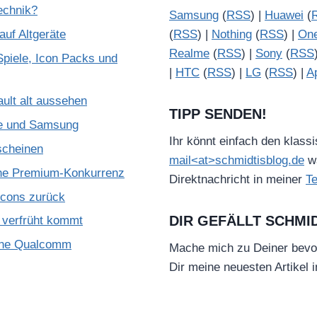
Technik?
Samsung
(
RSS
) |
Huawei
(
uf Altgeräte
(
RSS
) |
Nothing
(
RSS
) |
On
Realme
(
RSS
) |
Sony
(
RSS
piele, Icon Packs und
|
HTC
(
RSS
) |
LG
(
RSS
) |
A
ult alt aussehen
TIPP SENDEN!
le und Samsung
Ihr könnt einfach den klass
scheinen
mail<at>schmidtisblog.de
wä
che Premium-Konkurrenz
Direktnachricht in meiner
T
Icons zurück
DIR GEFÄLLT SCHMI
verfrüht kommt
ohne Qualcomm
Mache mich zu Deiner bevo
Dir meine neuesten Artikel 