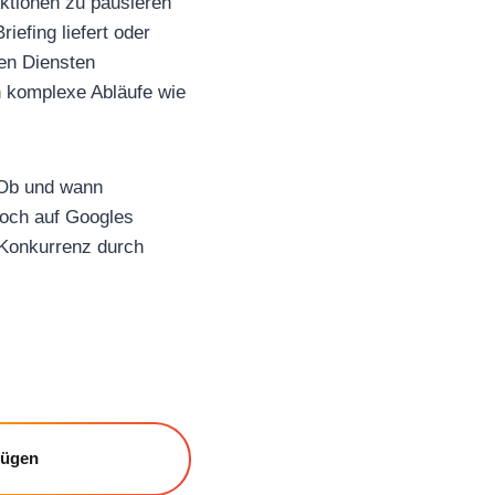
Aktionen zu pausieren
efing liefert oder
ren Diensten
n komplexe Abläufe wie
 Ob und wann
doch auf Googles
r Konkurrenz durch
fügen