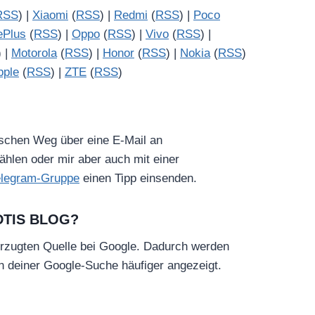
RSS
) |
Xiaomi
(
RSS
) |
Redmi
(
RSS
) |
Poco
ePlus
(
RSS
) |
Oppo
(
RSS
) |
Vivo
(
RSS
) |
) |
Motorola
(
RSS
) |
Honor
(
RSS
) |
Nokia
(
RSS
)
pple
(
RSS
) |
ZTE
(
RSS
)
ischen Weg über eine E-Mail an
hlen oder mir aber auch mit einer
elegram-Gruppe
einen Tipp einsenden.
DTIS BLOG?
rzugten Quelle bei Google. Dadurch werden
in deiner Google-Suche häufiger angezeigt.