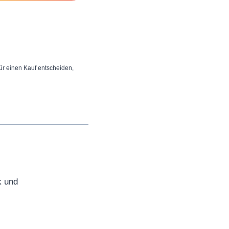
 für einen Kauf entscheiden,
k und