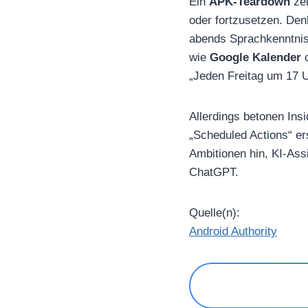
Ein
APK-Teardown
zei
oder fortzusetzen. Den
abends Sprachkenntniss
wie
Google Kalender
„Jeden Freitag um 17 
Allerdings betonen Ins
„Scheduled Actions“ er
Ambitionen hin, KI-Assi
ChatGPT.
Quelle(n):
Android Authority