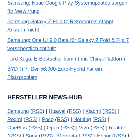
Samsung: Neue Google Play Systemupdates sorgen
für Verwirrung
Samsung Galaxy Z Fold 8: Rekordpreis stoppt
Ansturm nicht
Samsung: One UI 9.0 Beta für Galaxy Z Fold & Flip 7
versehentlich enthüllt
Ford Kuga: E-Bestseller kommt mit China-Plattform
BYD Ti 7: Der 56.000-Euro-Hybrid hat ein
Platzproblem
HERSTELLER NEWS-HUB
Samsung
(
RSS
) |
Huawei
(
RSS
) |
Xiaomi
(
RSS
) |
Redmi
(
RSS
) |
Poco
(
RSS
) |
Nothing
(
RSS
) |
OnePlus
(
RSS
) |
Oppo
(
RSS
) |
Vivo
(
RSS
) |
Realme
(
RSS
) |
Sony
(
RSS
) |
Motorola
(
RSS
) |
Honor
(
RSS
) |