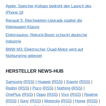
Apple: Speicher-Kollaps bedroht den Launch des
iPhone 18
Renault 5: Reichweiten-Upgrade spaltet die
Kleinwagen-Klasse
Elektroautos: Rekord-Boom schockt deutsche
Industrie
BMW M3: Elektrischer Quad-Motor wird auf
Nürburgring getestet
HERSTELLER NEWS-HUB
Samsung
(
RSS
) |
Huawei
(
RSS
) |
Xiaomi
(
RSS
) |
Redmi
(
RSS
) |
Poco
(
RSS
) |
Nothing
(
RSS
) |
OnePlus
(
RSS
) |
Oppo
(
RSS
) |
Vivo
(
RSS
) |
Realme
(
RSS
) |
Sony
(
RSS
) |
Motorola
(
RSS
) |
Honor
(
RSS
) |