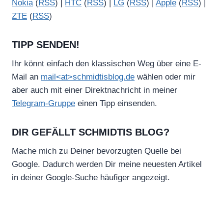
Nokia
(
RSS
) |
HTC
(
RSS
) |
LG
(
RSS
) |
Apple
(
RSS
) |
ZTE
(
RSS
)
TIPP SENDEN!
Ihr könnt einfach den klassischen Weg über eine E-
Mail an
mail<at>schmidtisblog.de
wählen oder mir
aber auch mit einer Direktnachricht in meiner
Telegram-Gruppe
einen Tipp einsenden.
DIR GEFÄLLT SCHMIDTIS BLOG?
Mache mich zu Deiner bevorzugten Quelle bei
Google. Dadurch werden Dir meine neuesten Artikel
in deiner Google-Suche häufiger angezeigt.