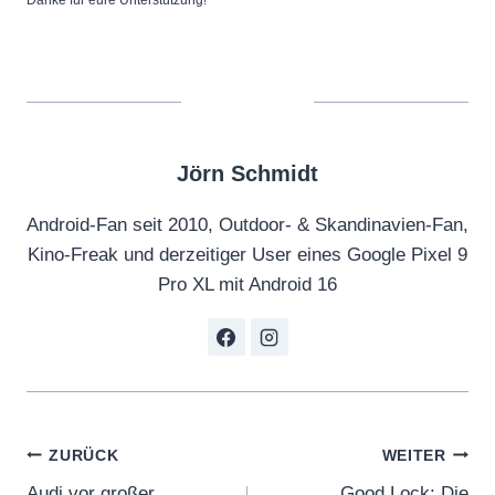
Danke für eure Unterstützung!
Jörn Schmidt
Android-Fan seit 2010, Outdoor- & Skandinavien-Fan,
Kino-Freak und derzeitiger User eines Google Pixel 9
Pro XL mit Android 16
Beitragsnavigation
ZURÜCK
WEITER
Audi vor großer
Good Lock: Die