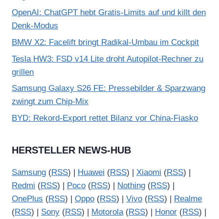
OpenAI: ChatGPT hebt Gratis-Limits auf und killt den
Denk-Modus
BMW X2: Facelift bringt Radikal-Umbau im Cockpit
Tesla HW3: FSD v14 Lite droht Autopilot-Rechner zu
grillen
Samsung Galaxy S26 FE: Pressebilder & Sparzwang
zwingt zum Chip-Mix
BYD: Rekord-Export rettet Bilanz vor China-Fiasko
HERSTELLER NEWS-HUB
Samsung
(
RSS
) |
Huawei
(
RSS
) |
Xiaomi
(
RSS
) |
Redmi
(
RSS
) |
Poco
(
RSS
) |
Nothing
(
RSS
) |
OnePlus
(
RSS
) |
Oppo
(
RSS
) |
Vivo
(
RSS
) |
Realme
(
RSS
) |
Sony
(
RSS
) |
Motorola
(
RSS
) |
Honor
(
RSS
) |