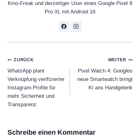
Kino-Freak und derzeitiger User eines Google Pixel 9
o
Pro XL mit Android 16
r
a
n
d
E
Beitragsnavigation
x
ZURÜCK
WEITER
t
WhatsApp plant
Pixel Watch 4: Googles
e
Verknüpfung verifizierter
neue Smartwatch bringt
r
Instagram-Profile für
KI ans Handgelenk
i
mehr Sicherheit und
o
Transparenz
r
i
n
Schreibe einen Kommentar
d