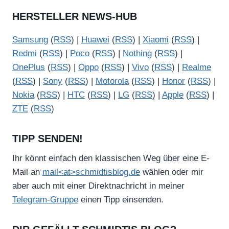
HERSTELLER NEWS-HUB
Samsung
(
RSS
) |
Huawei
(
RSS
) |
Xiaomi
(
RSS
) |
Redmi
(
RSS
) |
Poco
(
RSS
) |
Nothing
(
RSS
) |
OnePlus
(
RSS
) |
Oppo
(
RSS
) |
Vivo
(
RSS
) |
Realme
(
RSS
) |
Sony
(
RSS
) |
Motorola
(
RSS
) |
Honor
(
RSS
) |
Nokia
(
RSS
) |
HTC
(
RSS
) |
LG
(
RSS
) |
Apple
(
RSS
) |
ZTE
(
RSS
)
TIPP SENDEN!
Ihr könnt einfach den klassischen Weg über eine E-
Mail an
mail<at>schmidtisblog.de
wählen oder mir
aber auch mit einer Direktnachricht in meiner
Telegram-Gruppe
einen Tipp einsenden.