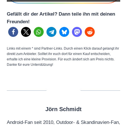
p
Gefällt dir der Artikel? Dann teile ihn mit deinen
o
Freunden!
r
t
b
a
Links mit einem * sind Partner-Links. Durch einen Klick darauf gelangt ihr
c
direkt zum Anbieter. Solltet ihr euch dort für einen Kauf entscheiden,
erhalte ich eine kleine Provision. Für euch ändert sich am Preis nichts.
k
Danke für eure Unterstützung!
E
V
I
n
t
Jörn Schmidt
e
r
Android-Fan seit 2010, Outdoor- & Skandinavien-Fan,
i