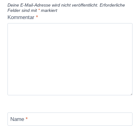
Deine E-Mail-Adresse wird nicht veröffentlicht.
Erforderliche
e
Felder sind mit
*
markiert
t
Kommentar
*
a
i
l
s
4
K
“
v
o
n
Y
Name
*
o
u
T