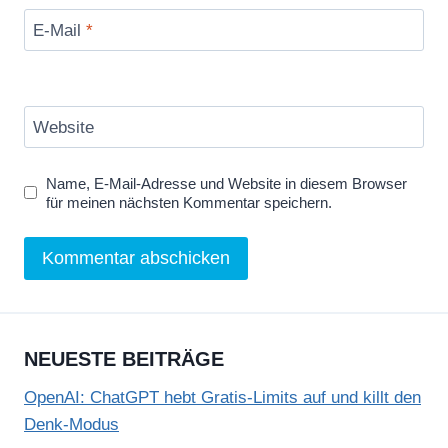
u
E-Mail
*
b
e
a
Website
n
z
Name, E-Mail-Adresse und Website in diesem Browser
e
für meinen nächsten Kommentar speichern.
i
g
e
n
NEUESTE BEITRÄGE
OpenAI: ChatGPT hebt Gratis-Limits auf und killt den
Denk-Modus