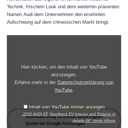
Technik, frischem Look und dem weiterhin präsenten
Namen Audi dem Unternehmen den ersehnten
Aufschwung auf dem chinesischen Markt bringt.
„
2
0
2
Hier klicken, um den Inhalt von YouTube
5
anzuzeigen.
A
Erfahre mehr in der
Datenschutzerklärung von
U
YouTube
.
D
I
Inhalt von YouTube immer anzeigen
E
„2025 AUDI E5 Sportback EV Interior and Exterior in
Schmidtis Blog zu Deiner bevorzugten
5
details 4K“ direkt öffnen
Quelle bei Google hinzufügen
S