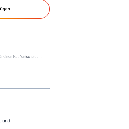
fügen
 für einen Kauf entscheiden,
k und