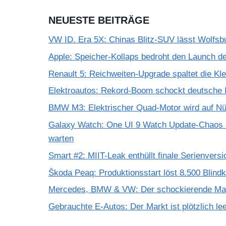
NEUESTE BEITRÄGE
VW ID. Era 5X: Chinas Blitz-SUV lässt Wolfsb
Apple: Speicher-Kollaps bedroht den Launch d
Renault 5: Reichweiten-Upgrade spaltet die K
Elektroautos: Rekord-Boom schockt deutsche I
BMW M3: Elektrischer Quad-Motor wird auf Nür
Galaxy Watch: One UI 9 Watch Update-Chaos 
warten
Smart #2: MIIT-Leak enthüllt finale Serienversi
Škoda Peaq: Produktionsstart löst 8.500 Blind
Mercedes, BMW & VW: Der schockierende Mar
Gebrauchte E-Autos: Der Markt ist plötzlich le