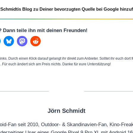
Schmidtis Blog zu Deiner bevorzugten Quelle bei Google hinzu
l? Dann teile ihn mit deinen Freunden!
inks. Durch einen Klick darauf gelangt ihr direkt zum Anbieter. Solltet ihr euch dort
n. Für euch ändert sich am Preis nichts. Danke für eure Unterstützung!
Jörn Schmidt
oid-Fan seit 2010, Outdoor- & Skandinavien-Fan, Kino-Frea
derzeitiger User eines Google Pixel 9 Pro XL mit Android 16