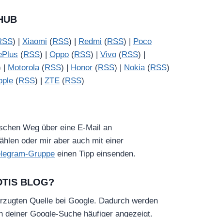
HUB
RSS
) |
Xiaomi
(
RSS
) |
Redmi
(
RSS
) |
Poco
ePlus
(
RSS
) |
Oppo
(
RSS
) |
Vivo
(
RSS
) |
) |
Motorola
(
RSS
) |
Honor
(
RSS
) |
Nokia
(
RSS
)
pple
(
RSS
) |
ZTE
(
RSS
)
ischen Weg über eine E-Mail an
hlen oder mir aber auch mit einer
elegram-Gruppe
einen Tipp einsenden.
DTIS BLOG?
rzugten Quelle bei Google. Dadurch werden
in deiner Google-Suche häufiger angezeigt.