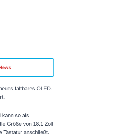
 News
 neues faltbares OLED-
rt.
 kann so als
lle Größe von 18,1 Zoll
e Tastatur anschließt.