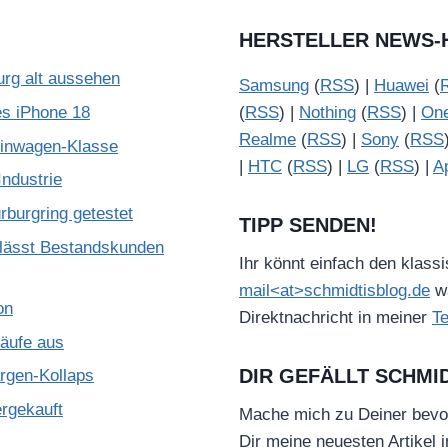
HERSTELLER NEWS-
urg alt aussehen
Samsung
(
RSS
) |
Huawei
(
es iPhone 18
(
RSS
) |
Nothing
(
RSS
) |
On
Realme
(
RSS
) |
Sony
(
RSS
leinwagen-Klasse
|
HTC
(
RSS
) |
LG
(
RSS
) |
A
ndustrie
burgring getestet
TIPP SENDEN!
lässt Bestandskunden
Ihr könnt einfach den klass
mail<at>schmidtisblog.de
wä
on
Direktnachricht in meiner
T
käufe aus
DIR GEFÄLLT SCHMI
gen-Kollaps
ergekauft
Mache mich zu Deiner bevo
Dir meine neuesten Artikel 