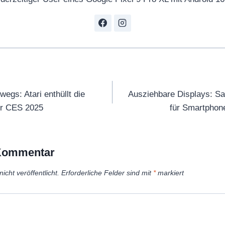
tion
egs: Atari enthüllt die
Ausziehbare Displays: S
er CES 2025
für Smartphon
 Kommentar
icht veröffentlicht.
Erforderliche Felder sind mit
*
markiert