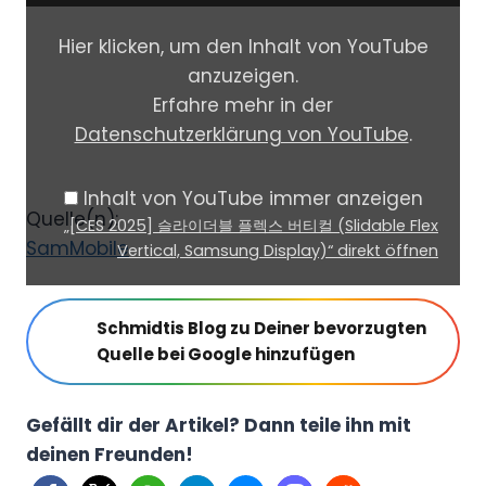
C
이
E
Hier klicken, um den Inhalt von YouTube
더
S
anzuzeigen.
블
2
Erfahre mehr in der
플
0
Datenschutzerklärung von YouTube
.
렉
2
스
5
Inhalt von YouTube immer anzeigen
듀
]
Quelle(n):
„[CES 2025] 슬라이더블 플렉스 버티컬 (Slidable Flex
엣
슬
SamMobile
Vertical, Samsung Display)“ direkt öffnen
(
라
S
이
l
Schmidtis Blog zu Deiner bevorzugten
더
Quelle bei Google hinzufügen
i
블
d
플
a
Gefällt dir der Artikel? Dann teile ihn mit
렉
b
deinen Freunden!
스
l