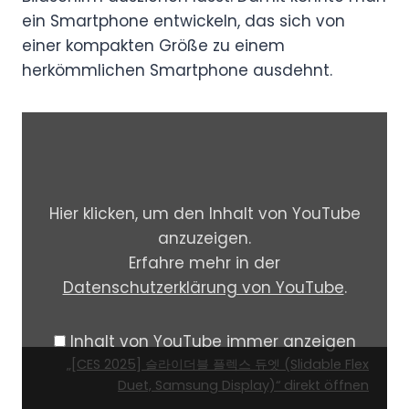
ein Smartphone entwickeln, das sich von
einer kompakten Größe zu einem
herkömmlichen Smartphone ausdehnt.
„
[
C
E
Hier klicken, um den Inhalt von YouTube
S
anzuzeigen.
2
Erfahre mehr in der
0
Datenschutzerklärung von YouTube
.
2
5
Inhalt von YouTube immer anzeigen
]
„
„[CES 2025] 슬라이더블 플렉스 듀엣 (Slidable Flex
슬
[
Duet, Samsung Display)“ direkt öffnen
라