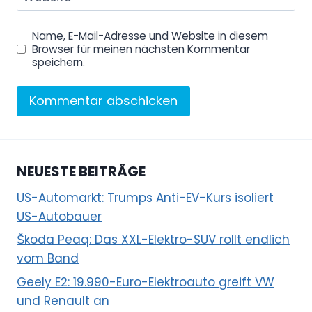
u
b
Name, E-Mail-Adresse und Website in diesem
e
Browser für meinen nächsten Kommentar
a
speichern.
n
z
e
i
g
NEUESTE BEITRÄGE
e
n
US-Automarkt: Trumps Anti-EV-Kurs isoliert
US-Autobauer
Škoda Peaq: Das XXL-Elektro-SUV rollt endlich
vom Band
Geely E2: 19.990-Euro-Elektroauto greift VW
und Renault an