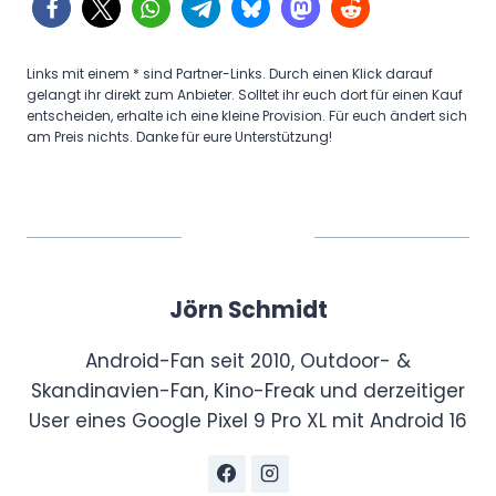
버
e
티
F
컬
Links mit einem * sind Partner-Links. Durch einen Klick darauf
l
(
gelangt ihr direkt zum Anbieter. Solltet ihr euch dort für einen Kauf
e
entscheiden, erhalte ich eine kleine Provision. Für euch ändert sich
S
am Preis nichts. Danke für eure Unterstützung!
x
l
D
i
u
d
e
a
t
b
,
Jörn Schmidt
l
S
e
Android-Fan seit 2010, Outdoor- &
a
F
Skandinavien-Fan, Kino-Freak und derzeitiger
m
l
User eines Google Pixel 9 Pro XL mit Android 16
s
e
u
x
n