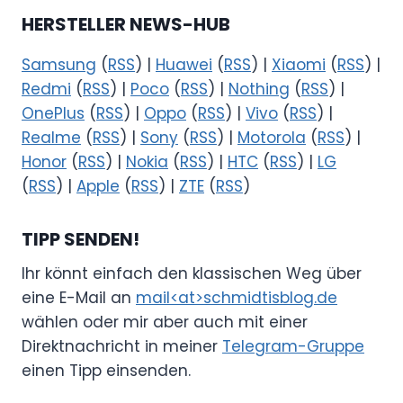
HERSTELLER NEWS-HUB
Samsung
(
RSS
) |
Huawei
(
RSS
) |
Xiaomi
(
RSS
) |
Redmi
(
RSS
) |
Poco
(
RSS
) |
Nothing
(
RSS
) |
OnePlus
(
RSS
) |
Oppo
(
RSS
) |
Vivo
(
RSS
) |
Realme
(
RSS
) |
Sony
(
RSS
) |
Motorola
(
RSS
) |
Honor
(
RSS
) |
Nokia
(
RSS
) |
HTC
(
RSS
) |
LG
(
RSS
) |
Apple
(
RSS
) |
ZTE
(
RSS
)
TIPP SENDEN!
Ihr könnt einfach den klassischen Weg über
eine E-Mail an
mail<at>schmidtisblog.de
wählen oder mir aber auch mit einer
Direktnachricht in meiner
Telegram-Gruppe
einen Tipp einsenden.