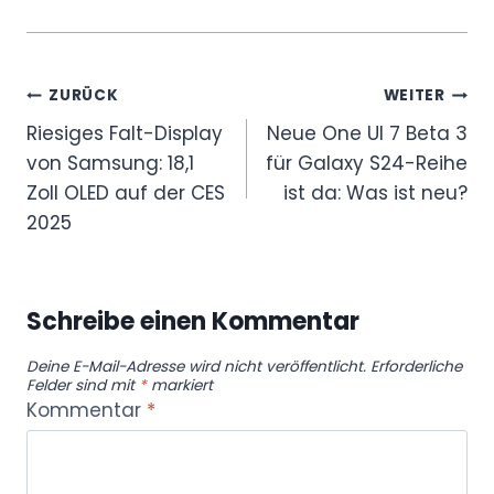
V
g
e
D
r
i
t
Beitragsnavigation
ZURÜCK
WEITER
s
i
Riesiges Falt-Display
Neue One UI 7 Beta 3
p
c
von Samsung: 18,1
für Galaxy S24-Reihe
l
a
Zoll OLED auf der CES
ist da: Was ist neu?
a
l
2025
y
,
)
S
“
a
Schreibe einen Kommentar
v
m
o
Deine E-Mail-Adresse wird nicht veröffentlicht.
Erforderliche
s
Felder sind mit
*
markiert
n
u
Kommentar
*
Y
n
o
g
u