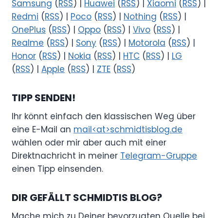
Samsung
(
RSS
) |
Huawei
(
RSS
) |
Xiaomi
(
RSS
) |
Redmi
(
RSS
) |
Poco
(
RSS
) |
Nothing
(
RSS
) |
OnePlus
(
RSS
) |
Oppo
(
RSS
) |
Vivo
(
RSS
) |
Realme
(
RSS
) |
Sony
(
RSS
) |
Motorola
(
RSS
) |
Honor
(
RSS
) |
Nokia
(
RSS
) |
HTC
(
RSS
) |
LG
(
RSS
) |
Apple
(
RSS
) |
ZTE
(
RSS
)
TIPP SENDEN!
Ihr könnt einfach den klassischen Weg über
eine E-Mail an
mail<at>schmidtisblog.de
wählen oder mir aber auch mit einer
Direktnachricht in meiner
Telegram-Gruppe
einen Tipp einsenden.
DIR GEFÄLLT SCHMIDTIS BLOG?
Mache mich zu Deiner bevorzugten Quelle bei