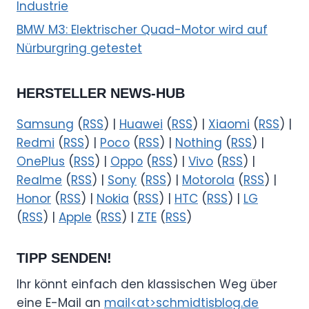
Industrie
BMW M3: Elektrischer Quad-Motor wird auf
Nürburgring getestet
HERSTELLER NEWS-HUB
Samsung
(
RSS
) |
Huawei
(
RSS
) |
Xiaomi
(
RSS
) |
Redmi
(
RSS
) |
Poco
(
RSS
) |
Nothing
(
RSS
) |
OnePlus
(
RSS
) |
Oppo
(
RSS
) |
Vivo
(
RSS
) |
Realme
(
RSS
) |
Sony
(
RSS
) |
Motorola
(
RSS
) |
Honor
(
RSS
) |
Nokia
(
RSS
) |
HTC
(
RSS
) |
LG
(
RSS
) |
Apple
(
RSS
) |
ZTE
(
RSS
)
TIPP SENDEN!
Ihr könnt einfach den klassischen Weg über
eine E-Mail an
mail<at>schmidtisblog.de