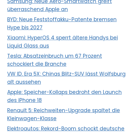
Samsung: Neue Aero-Smartwatch greift
überraschend Apple an
BYD: Neue Feststoffakku-Patente bremsen
Hype bis 2027
Xiaomi: HyperOS 4 sperrt ältere Handys bei
Liquid Glass aus
Tesla: Absatzeinbruch um 67 Prozent
schockiert die Branche
VW ID. Era 5X: Chinas Blitz-SUV lässt Wolfsburg
alt aussehen
Apple: Speicher-Kollaps bedroht den Launch
des iPhone 18
Renault 5: Reichweiten-Upgrade spaltet die
Kleinwagen-Klasse
Elektroautos: Rekord-Boom schockt deutsche