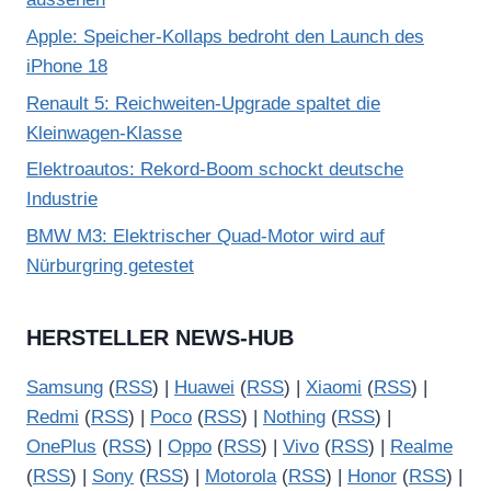
Apple: Speicher-Kollaps bedroht den Launch des
iPhone 18
Renault 5: Reichweiten-Upgrade spaltet die
Kleinwagen-Klasse
Elektroautos: Rekord-Boom schockt deutsche
Industrie
BMW M3: Elektrischer Quad-Motor wird auf
Nürburgring getestet
HERSTELLER NEWS-HUB
Samsung
(
RSS
) |
Huawei
(
RSS
) |
Xiaomi
(
RSS
) |
Redmi
(
RSS
) |
Poco
(
RSS
) |
Nothing
(
RSS
) |
OnePlus
(
RSS
) |
Oppo
(
RSS
) |
Vivo
(
RSS
) |
Realme
(
RSS
) |
Sony
(
RSS
) |
Motorola
(
RSS
) |
Honor
(
RSS
) |