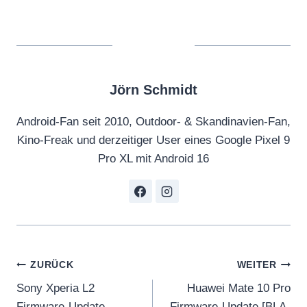
Jörn Schmidt
Android-Fan seit 2010, Outdoor- & Skandinavien-Fan,
Kino-Freak und derzeitiger User eines Google Pixel 9
Pro XL mit Android 16
Beitragsnavigation
ZURÜCK
WEITER
Sony Xperia L2
Huawei Mate 10 Pro
Firmware-Update
Firmware-Update [BLA-