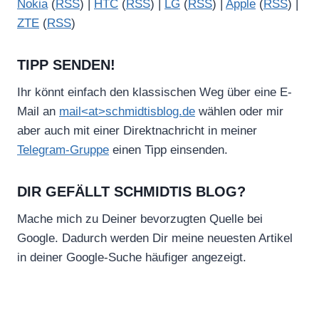
Nokia
(
RSS
) |
HTC
(
RSS
) |
LG
(
RSS
) |
Apple
(
RSS
) |
ZTE
(
RSS
)
TIPP SENDEN!
Ihr könnt einfach den klassischen Weg über eine E-
Mail an
mail<at>schmidtisblog.de
wählen oder mir
aber auch mit einer Direktnachricht in meiner
Telegram-Gruppe
einen Tipp einsenden.
DIR GEFÄLLT SCHMIDTIS BLOG?
Mache mich zu Deiner bevorzugten Quelle bei
Google. Dadurch werden Dir meine neuesten Artikel
in deiner Google-Suche häufiger angezeigt.