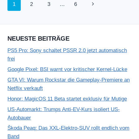
Seitennavigation
Nächste
1
2
3
…
6
Seite
NEUESTE BEITRÄGE
PS5 Pro: Sony schaltet PSSR 2.0 jetzt automatisch
frei
Google Pixel: BSI warnt vor kritischer Kernel-Lücke
GTA VI: Warum Rockstar die Gameplay-Premiere an
Netflix verkauft
Honor: MagicOS 11 Beta startet exklusiv für Mutige
US-Automarkt: Trumps Anti-EV-Kurs isoliert US-
Autobauer
Škoda Peaq: Das XXL-Elektro-SUV rollt endlich vom
Band