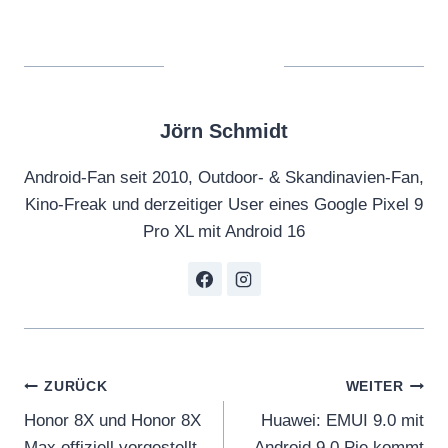
Jörn Schmidt
Android-Fan seit 2010, Outdoor- & Skandinavien-Fan,
Kino-Freak und derzeitiger User eines Google Pixel 9
Pro XL mit Android 16
Beitragsnavigation
ZURÜCK
WEITER
Honor 8X und Honor 8X
Huawei: EMUI 9.0 mit
Max offiziell vorgestellt
Android 9.0 Pie kommt