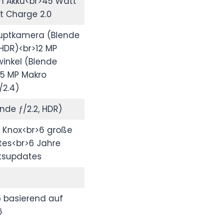
h Akku<br>45 Watt
t Charge 2.0
uptkamera (Blende
, HDR)<br>12 MP
winkel (Blende
>5 MP Makro
/2.4)
ende ƒ/2.2, HDR)
Knox<br>6 große
es<br>6 Jahre
itsupdates
5 basierend auf
6