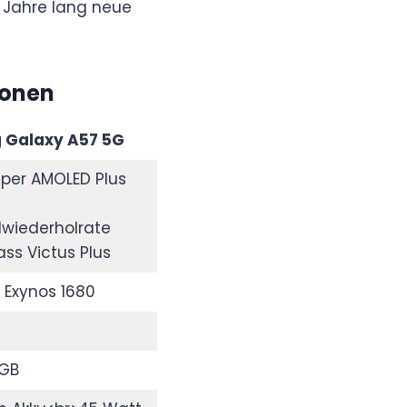
s Jahre lang neue
ionen
 Galaxy A57 5G
Super AMOLED Plus
ldwiederholrate
ass Victus Plus
Exynos 1680
 GB