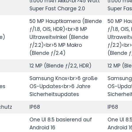
5.000 mAh Akku<br>45 Watt
5.000 mA
Super Fast Charge 2.0
Super Fas
50 MP Hauptkamera (Blende
50 MP Ha
ƒ/1.8, OIS, HDR)<br>8 MP
ƒ/1.8, OIS
e)
Ultraweitwinkel (Blende
Ultraweit
ƒ/2.2)<br>5 MP Makro
ƒ/2.2)<br
(Blende ƒ/2.4)
(Blende ƒ
12 MP (Blende ƒ/2.2, HDR)
12 MP (Bl
Samsung Knox<br>6 große
Samsung 
es
OS-Updates<br>6 Jahre
OS-Updat
Sicherheitsupdates
Sicherhe
chutz
IP68
IP68
One UI 8.5 basierend auf
One UI 8.
Android 16
Android 1