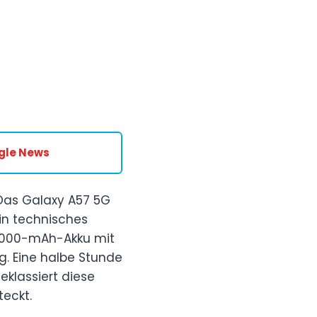
gle News
 Das Galaxy A57 5G
in technisches
 5.000-mAh-Akku mit
ag. Eine halbe Stunde
eklassiert diese
teckt.