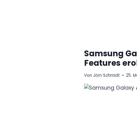
Zum
Inhalt
springen
Samsung Gala
Features er
Von
Jörn Schmidt
25. M