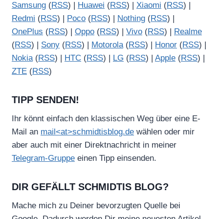
Samsung
(
RSS
) |
Huawei
(
RSS
) |
Xiaomi
(
RSS
) |
Redmi
(
RSS
) |
Poco
(
RSS
) |
Nothing
(
RSS
) |
OnePlus
(
RSS
) |
Oppo
(
RSS
) |
Vivo
(
RSS
) |
Realme
(
RSS
) |
Sony
(
RSS
) |
Motorola
(
RSS
) |
Honor
(
RSS
) |
Nokia
(
RSS
) |
HTC
(
RSS
) |
LG
(
RSS
) |
Apple
(
RSS
) |
ZTE
(
RSS
)
TIPP SENDEN!
Ihr könnt einfach den klassischen Weg über eine E-
Mail an
mail<at>schmidtisblog.de
wählen oder mir
aber auch mit einer Direktnachricht in meiner
Telegram-Gruppe
einen Tipp einsenden.
DIR GEFÄLLT SCHMIDTIS BLOG?
Mache mich zu Deiner bevorzugten Quelle bei
Google. Dadurch werden Dir meine neuesten Artikel