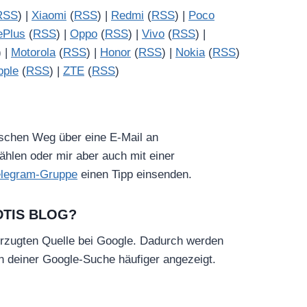
RSS
) |
Xiaomi
(
RSS
) |
Redmi
(
RSS
) |
Poco
ePlus
(
RSS
) |
Oppo
(
RSS
) |
Vivo
(
RSS
) |
) |
Motorola
(
RSS
) |
Honor
(
RSS
) |
Nokia
(
RSS
)
pple
(
RSS
) |
ZTE
(
RSS
)
ischen Weg über eine E-Mail an
hlen oder mir aber auch mit einer
elegram-Gruppe
einen Tipp einsenden.
DTIS BLOG?
rzugten Quelle bei Google. Dadurch werden
in deiner Google-Suche häufiger angezeigt.