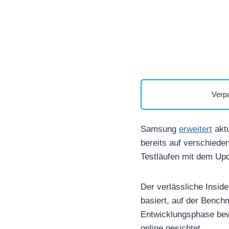
Verp
Samsung
erweitert
aktu
bereits auf verschiede
Testläufen mit dem Upd
Der verlässliche Insid
basiert, auf der Benc
Entwicklungsphase be
online gesichtet.