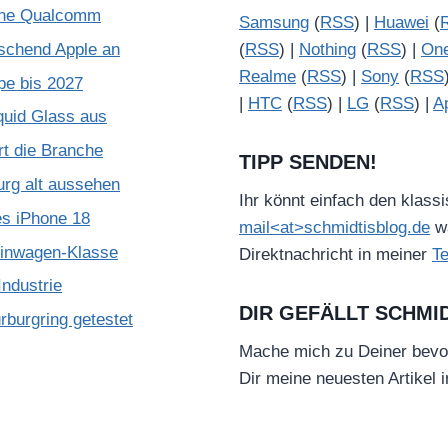
ohne Qualcomm
Samsung
(
RSS
) |
Huawei
(
schend Apple an
(
RSS
) |
Nothing
(
RSS
) |
On
Realme
(
RSS
) |
Sony
(
RSS
pe bis 2027
|
HTC
(
RSS
) |
LG
(
RSS
) |
A
quid Glass aus
rt die Branche
TIPP SENDEN!
urg alt aussehen
Ihr könnt einfach den klass
es iPhone 18
mail<at>schmidtisblog.de
wä
leinwagen-Klasse
Direktnachricht in meiner
T
ndustrie
DIR GEFÄLLT SCHMI
burgring getestet
Mache mich zu Deiner bevo
Dir meine neuesten Artikel 