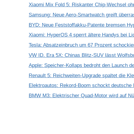
Xiaomi Mix Fold 5: Riskanter Chip-Wechsel 
Samsung: Neue Aero-Smartwatch greift überra
BYD: Neue Feststoffakku-Patente bremsen Hy
Xiaomi: HyperOS 4 sperrt ältere Handys bei Li
Tesla: Absatzeinbruch um 67 Prozent schockie
VW ID. Era 5X: Chinas Blitz-SUV lässt Wolfsb
Apple: Speicher-Kollaps bedroht den Launch d
Renault 5: Reichweiten-Upgrade spaltet die K
Elektroautos: Rekord-Boom schockt deutsche I
BMW M3: Elektrischer Quad-Motor wird auf Nür