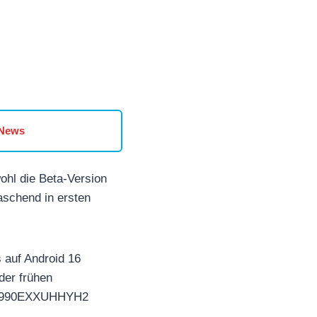
 News
ohl die Beta-Version
aschend in ersten
 auf Android 16
der frühen
r G990EXXUHHYH2