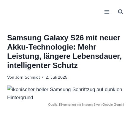
Zum
Inhalt
springen
Samsung Galaxy S26 mit neuer
Akku-Technologie: Mehr
Leistung, längere Lebensdauer,
intelligenter Schutz
Von
Jörn Schmidt
2. Juli 2025
Quelle: KI-generiert mit Imagen 3 von Google Gemini