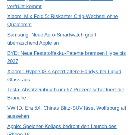
verfrüht kommt
Xiaomi Mix Fold 5: Riskanter Chip-Wechsel ohne
Qualcomm
Samsung: Neue Aero-Smartwatch greift
überraschend Apple an
BYD: Neue Feststoffakku-Patente bremsen Hype bis
2027
Xiaomi: HyperOS 4 sperrt ältere Handys bei Liquid
Glass aus
Tesla: Absatzeinbruch um 67 Prozent schockiert die
Branche
VW ID. Era 5X: Chinas Blitz-SUV lässt Wolfsburg alt
aussehen
Apple: Speicher-Kollaps bedroht den Launch des
iPhone 18