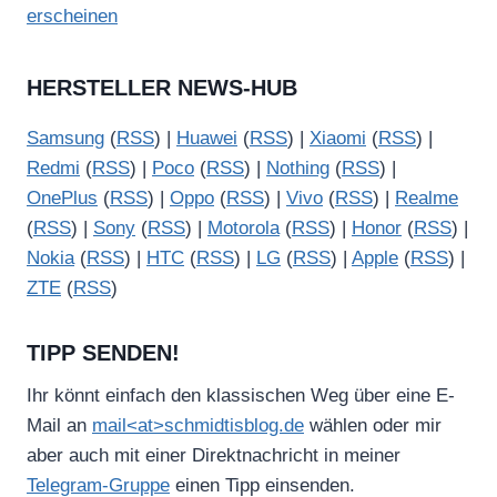
erscheinen
HERSTELLER NEWS-HUB
Samsung
(
RSS
) |
Huawei
(
RSS
) |
Xiaomi
(
RSS
) |
Redmi
(
RSS
) |
Poco
(
RSS
) |
Nothing
(
RSS
) |
OnePlus
(
RSS
) |
Oppo
(
RSS
) |
Vivo
(
RSS
) |
Realme
(
RSS
) |
Sony
(
RSS
) |
Motorola
(
RSS
) |
Honor
(
RSS
) |
Nokia
(
RSS
) |
HTC
(
RSS
) |
LG
(
RSS
) |
Apple
(
RSS
) |
ZTE
(
RSS
)
TIPP SENDEN!
Ihr könnt einfach den klassischen Weg über eine E-
Mail an
mail<at>schmidtisblog.de
wählen oder mir
aber auch mit einer Direktnachricht in meiner
Telegram-Gruppe
einen Tipp einsenden.