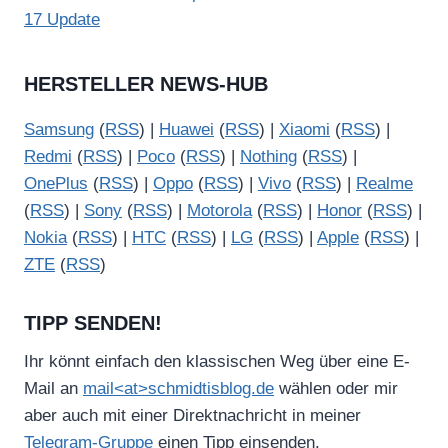
17 Update
HERSTELLER NEWS-HUB
Samsung
(
RSS
) |
Huawei
(
RSS
) |
Xiaomi
(
RSS
) |
Redmi
(
RSS
) |
Poco
(
RSS
) |
Nothing
(
RSS
) |
OnePlus
(
RSS
) |
Oppo
(
RSS
) |
Vivo
(
RSS
) |
Realme
(
RSS
) |
Sony
(
RSS
) |
Motorola
(
RSS
) |
Honor
(
RSS
) |
Nokia
(
RSS
) |
HTC
(
RSS
) |
LG
(
RSS
) |
Apple
(
RSS
) |
ZTE
(
RSS
)
TIPP SENDEN!
Ihr könnt einfach den klassischen Weg über eine E-
Mail an
mail<at>schmidtisblog.de
wählen oder mir
aber auch mit einer Direktnachricht in meiner
Telegram-Gruppe
einen Tipp einsenden.