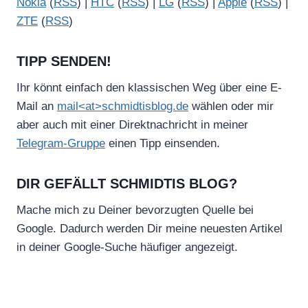
Nokia
(
RSS
) |
HTC
(
RSS
) |
LG
(
RSS
) |
Apple
(
RSS
) |
ZTE
(
RSS
)
TIPP SENDEN!
Ihr könnt einfach den klassischen Weg über eine E-
Mail an
mail<at>schmidtisblog.de
wählen oder mir
aber auch mit einer Direktnachricht in meiner
Telegram-Gruppe
einen Tipp einsenden.
DIR GEFÄLLT SCHMIDTIS BLOG?
Mache mich zu Deiner bevorzugten Quelle bei
Google. Dadurch werden Dir meine neuesten Artikel
in deiner Google-Suche häufiger angezeigt.