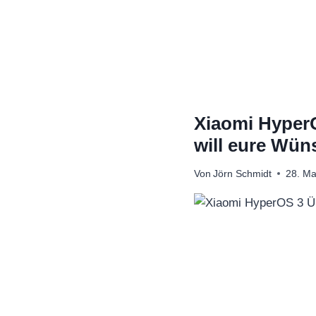
Zum
Inhalt
springen
Xiaomi HyperO
will eure Wü
Von
Jörn Schmidt
28. Ma