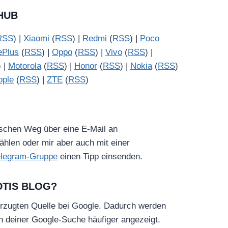
HUB
RSS
) |
Xiaomi
(
RSS
) |
Redmi
(
RSS
) |
Poco
ePlus
(
RSS
) |
Oppo
(
RSS
) |
Vivo
(
RSS
) |
) |
Motorola
(
RSS
) |
Honor
(
RSS
) |
Nokia
(
RSS
)
pple
(
RSS
) |
ZTE
(
RSS
)
ischen Weg über eine E-Mail an
hlen oder mir aber auch mit einer
elegram-Gruppe
einen Tipp einsenden.
DTIS BLOG?
rzugten Quelle bei Google. Dadurch werden
in deiner Google-Suche häufiger angezeigt.