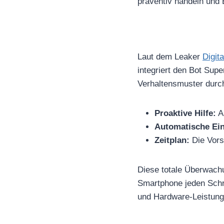
präventiv handeln und 
Laut dem Leaker
Digit
integriert den Bot Sup
Verhaltensmuster durch
Proaktive Hilfe:
Ap
Automatische Ein
Zeitplan:
Die Vorst
Diese totale Überwachu
Smartphone jeden Schri
und Hardware-Leistung