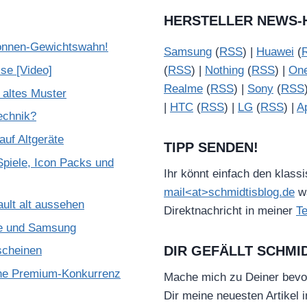
HERSTELLER NEWS-
onnen-Gewichtswahn!
Samsung
(
RSS
) |
Huawei
(
se [Video]
(
RSS
) |
Nothing
(
RSS
) |
On
Realme
(
RSS
) |
Sony
(
RSS
 altes Muster
|
HTC
(
RSS
) |
LG
(
RSS
) |
A
Technik?
uf Altgeräte
TIPP SENDEN!
piele, Icon Packs und
Ihr könnt einfach den klass
mail<at>schmidtisblog.de
wä
ult alt aussehen
Direktnachricht in meiner
T
le und Samsung
DIR GEFÄLLT SCHMI
scheinen
che Premium-Konkurrenz
Mache mich zu Deiner bevo
Dir meine neuesten Artikel 