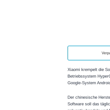
Verp
Xiaomi krempelt die S
Betriebssystem HyperO
Google-System Android
Der chinesische Herstel
Software soll das tägl