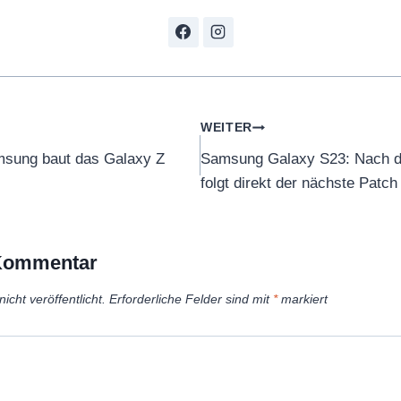
tion
WEITER
amsung baut das Galaxy Z
Samsung Galaxy S23: Nach 
folgt direkt der nächste Patch
 Kommentar
icht veröffentlicht.
Erforderliche Felder sind mit
*
markiert