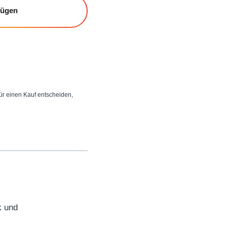
fügen
 für einen Kauf entscheiden,
k und