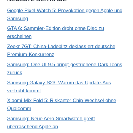
e
Google Pixel Watch 5: Provokation gegen Apple und
t
Samsung
“
GTA 6: Sammler-Edition droht ohne Disc zu
v
erscheinen
o
Zeekr 7GT: China-Ladeblitz deklassiert deutsche
n
Premium-Konkurrenz
Y
Samsung: One UI 9.5 bringt gestrichene Dark-Icons
o
zurück
u
T
Samsung Galaxy S23: Warum das Update-Aus
u
verfrüht kommt
b
Xiaomi Mix Fold 5: Riskanter Chip-Wechsel ohne
e
Qualcomm
a
Samsung: Neue Aero-Smartwatch greift
n
überraschend Apple an
z