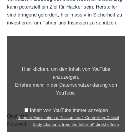
kann potenziell ein Ziel für Hacker sein. Hersteller
sind dringend gefordert, hier massiv in Sicherheit zu
investieren, um Fahrer und Insassen zu schützen.
„
R
e
m
Hier klicken, um den Inhalt von YouTube
o
anzuzeigen.
t
Erfahre mehr in der
Datenschutzerklärung von
e
YouTube
.
E
x
Inhalt von YouTube immer anzeigen
p
Quelle(n):
„Remote Exploitation of Nissan Leaf: Controlling Critical
l
Netzwelt
Body Elements from the Internet“ direkt öffnen
o