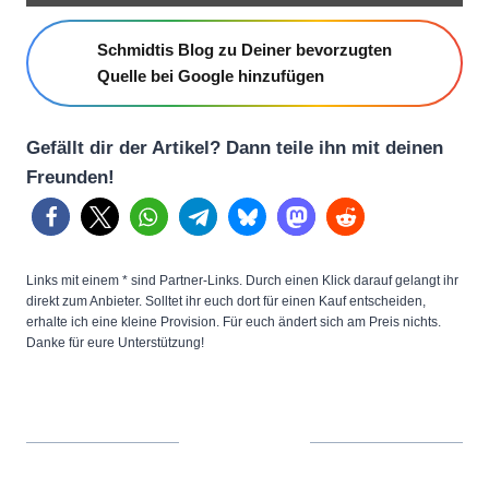
i
Schmidtis Blog zu Deiner bevorzugten
t
Quelle bei Google hinzufügen
a
t
Gefällt dir der Artikel? Dann teile ihn mit deinen
i
Freunden!
o
n
o
f
Links mit einem * sind Partner-Links. Durch einen Klick darauf gelangt ihr
N
direkt zum Anbieter. Solltet ihr euch dort für einen Kauf entscheiden,
erhalte ich eine kleine Provision. Für euch ändert sich am Preis nichts.
i
Danke für eure Unterstützung!
s
s
a
n
L