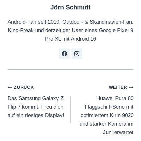
Jörn Schmidt
e
a
Android-Fan seit 2010, Outdoor- & Skandinavien-Fan,
f
Kino-Freak und derzeitiger User eines Google Pixel 9
:
Pro XL mit Android 16
C
o
n
t
r
o
Beitragsnavigation
ZURÜCK
WEITER
l
Das Samsung Galaxy Z
Huawei Pura 80
l
Flip 7 kommt: Freu dich
Flaggschiff-Serie mit
i
auf ein riesiges Display!
optimiertem Kirin 9020
n
und starker Kamera im
g
Juni erwartet
C