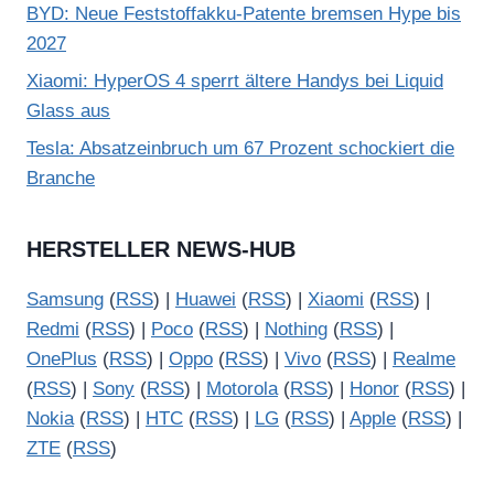
BYD: Neue Feststoffakku-Patente bremsen Hype bis
e
2027
i
Xiaomi: HyperOS 4 sperrt ältere Handys bei Liquid
g
Glass aus
e
Tesla: Absatzeinbruch um 67 Prozent schockiert die
n
Branche
HERSTELLER NEWS-HUB
Samsung
(
RSS
) |
Huawei
(
RSS
) |
Xiaomi
(
RSS
) |
Redmi
(
RSS
) |
Poco
(
RSS
) |
Nothing
(
RSS
) |
OnePlus
(
RSS
) |
Oppo
(
RSS
) |
Vivo
(
RSS
) |
Realme
(
RSS
) |
Sony
(
RSS
) |
Motorola
(
RSS
) |
Honor
(
RSS
) |
Nokia
(
RSS
) |
HTC
(
RSS
) |
LG
(
RSS
) |
Apple
(
RSS
) |
ZTE
(
RSS
)