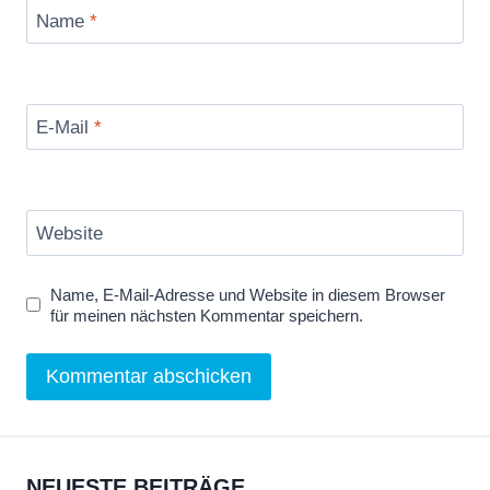
Name
*
n
t
s
f
E-Mail
*
r
o
m
Website
t
h
Name, E-Mail-Adresse und Website in diesem Browser
e
für meinen nächsten Kommentar speichern.
I
n
t
e
r
NEUESTE BEITRÄGE
n