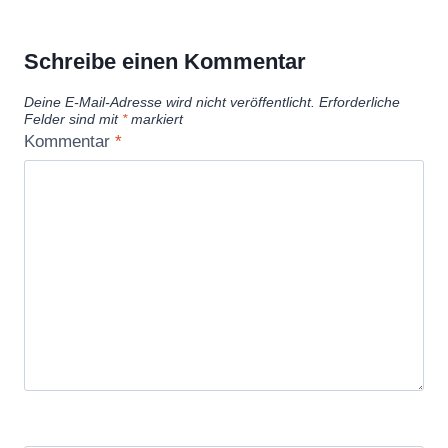
r
i
Schreibe einen Kommentar
t
Deine E-Mail-Adresse wird nicht veröffentlicht.
Erforderliche
i
Felder sind mit
*
markiert
c
Kommentar
*
a
l
B
o
d
y
E
l
e
m
e