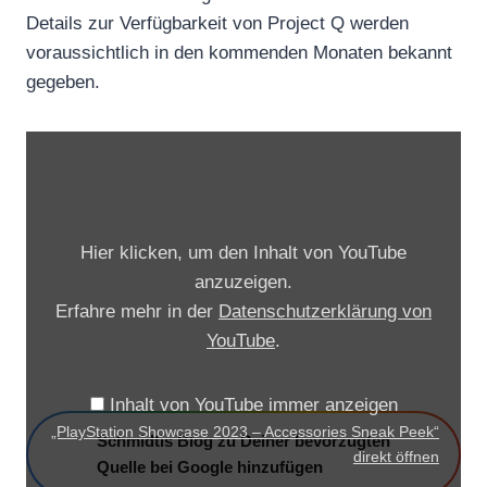
Details zur Verfügbarkeit von Project Q werden
voraussichtlich in den kommenden Monaten bekannt
gegeben.
„
P
l
a
Hier klicken, um den Inhalt von YouTube
y
anzuzeigen.
S
Erfahre mehr in der
Datenschutzerklärung von
t
YouTube
.
a
t
Inhalt von YouTube immer anzeigen
i
„PlayStation Showcase 2023 – Accessories Sneak Peek“
Schmidtis Blog zu Deiner bevorzugten
o
direkt öffnen
Quelle bei Google hinzufügen
n