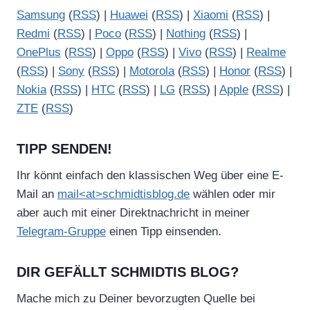
Samsung
(
RSS
) |
Huawei
(
RSS
) |
Xiaomi
(
RSS
) |
Redmi
(
RSS
) |
Poco
(
RSS
) |
Nothing
(
RSS
) |
OnePlus
(
RSS
) |
Oppo
(
RSS
) |
Vivo
(
RSS
) |
Realme
(
RSS
) |
Sony
(
RSS
) |
Motorola
(
RSS
) |
Honor
(
RSS
) |
Nokia
(
RSS
) |
HTC
(
RSS
) |
LG
(
RSS
) |
Apple
(
RSS
) |
ZTE
(
RSS
)
TIPP SENDEN!
Ihr könnt einfach den klassischen Weg über eine E-
Mail an
mail<at>schmidtisblog.de
wählen oder mir
aber auch mit einer Direktnachricht in meiner
Telegram-Gruppe
einen Tipp einsenden.
DIR GEFÄLLT SCHMIDTIS BLOG?
Mache mich zu Deiner bevorzugten Quelle bei