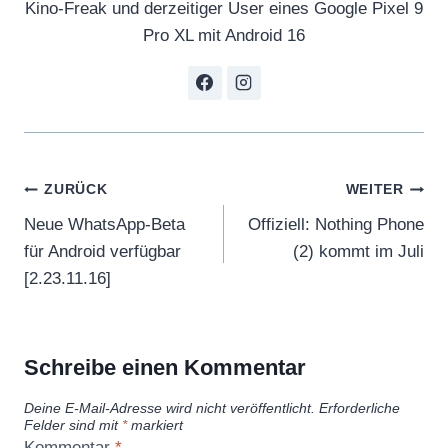
Kino-Freak und derzeitiger User eines Google Pixel 9
e
Pro XL mit Android 16
s
s
o
r
i
Beitragsnavigation
e
ZURÜCK
WEITER
s
Neue WhatsApp-Beta
Offiziell: Nothing Phone
S
für Android verfügbar
(2) kommt im Juli
n
[2.23.11.16]
e
a
k
Schreibe einen Kommentar
P
Deine E-Mail-Adresse wird nicht veröffentlicht.
Erforderliche
e
Felder sind mit
*
markiert
e
Kommentar
*