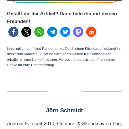
S
Gefällt dir der Artikel? Dann teile ihn mit deinen
h
Freunden!
o
w
c
a
Links mit einem * sind Partner-Links. Durch einen Klick darauf gelangt ihr
s
direkt zum Anbieter. Solltet ihr euch dort für einen Kauf entscheiden,
erhalte ich eine kleine Provision. Für euch ändert sich am Preis nichts.
e
Danke für eure Unterstützung!
2
0
2
3
–
Jörn Schmidt
A
c
Android-Fan seit 2010, Outdoor- & Skandinavien-Fan,
c