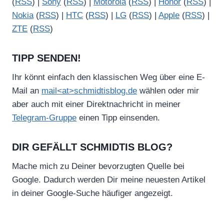
(
RSS
) |
Sony
(
RSS
) |
Motorola
(
RSS
) |
Honor
(
RSS
) |
Nokia
(
RSS
) |
HTC
(
RSS
) |
LG
(
RSS
) |
Apple
(
RSS
) |
ZTE
(
RSS
)
TIPP SENDEN!
Ihr könnt einfach den klassischen Weg über eine E-
Mail an
mail<at>schmidtisblog.de
wählen oder mir
aber auch mit einer Direktnachricht in meiner
Telegram-Gruppe
einen Tipp einsenden.
DIR GEFÄLLT SCHMIDTIS BLOG?
Mache mich zu Deiner bevorzugten Quelle bei
Google. Dadurch werden Dir meine neuesten Artikel
in deiner Google-Suche häufiger angezeigt.