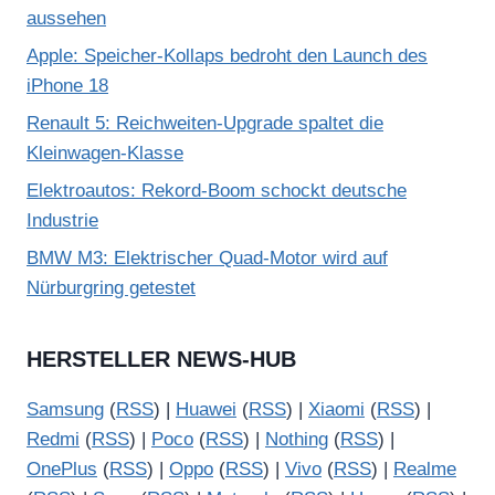
aussehen
Apple: Speicher-Kollaps bedroht den Launch des
iPhone 18
Renault 5: Reichweiten-Upgrade spaltet die
Kleinwagen-Klasse
Elektroautos: Rekord-Boom schockt deutsche
Industrie
BMW M3: Elektrischer Quad-Motor wird auf
Nürburgring getestet
HERSTELLER NEWS-HUB
Samsung
(
RSS
) |
Huawei
(
RSS
) |
Xiaomi
(
RSS
) |
Redmi
(
RSS
) |
Poco
(
RSS
) |
Nothing
(
RSS
) |
OnePlus
(
RSS
) |
Oppo
(
RSS
) |
Vivo
(
RSS
) |
Realme