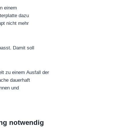
on einem
terplatte dazu
upt nicht mehr
asst. Damit soll
t zu einem Ausfall der
ache dauerhaft
innen und
ung notwendig