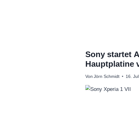
Zum
Inhalt
springen
Sony startet 
Hauptplatine v
Von
Jörn Schmidt
16. Ju