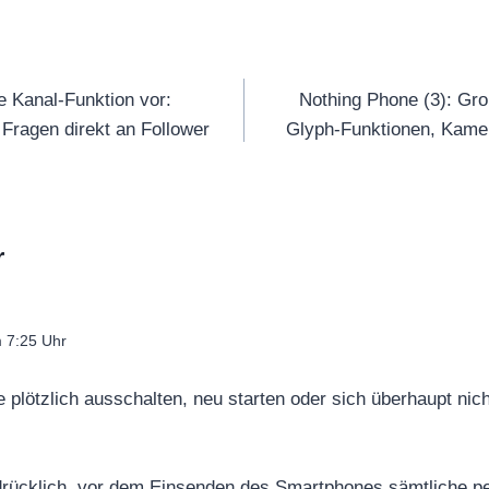
tion
 Kanal-Funktion vor:
Nothing Phone (3): Gro
Fragen direkt an Follower
Glyph-Funktionen, Kame
r
m 7:25 Uhr
 plötzlich ausschalten, neu starten oder sich überhaupt nic
rücklich, vor dem Einsenden des Smartphones sämtliche pe