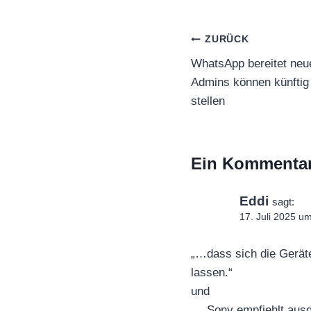
Beitragsnaviga
ZURÜCK
WhatsApp bereitet neue
Admins können künftig 
stellen
Ein Kommenta
Eddi
sagt:
17. Juli 2025 u
„…dass sich die Geräte
lassen.“
und
„…Sony empfiehlt ausd