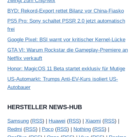
zwingt zum Chip-Mix
BYD: Rekord-Export rettet Bilanz vor China-Fiasko
PS5 Pro: Sony schaltet PSSR 2.0 jetzt automatisch
frei
Google Pixel: BSI warnt vor kritischer Kernel-Lücke
GTA VI: Warum Rockstar die Gameplay-Premiere an
Netflix verkauft
Honor: MagicOS 11 Beta startet exklusiv für Mutige
US-Automarkt: Trumps Anti-EV-Kurs isoliert US-
Autobauer
HERSTELLER NEWS-HUB
Samsung
(
RSS
) |
Huawei
(
RSS
) |
Xiaomi
(
RSS
) |
Redmi
(
RSS
) |
Poco
(
RSS
) |
Nothing
(
RSS
) |