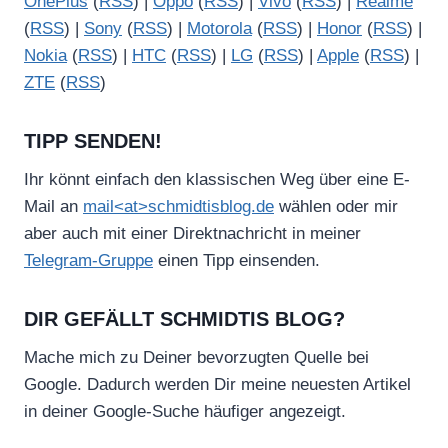
OnePlus
(
RSS
) |
Oppo
(
RSS
) |
Vivo
(
RSS
) |
Realme
(
RSS
) |
Sony
(
RSS
) |
Motorola
(
RSS
) |
Honor
(
RSS
) |
Nokia
(
RSS
) |
HTC
(
RSS
) |
LG
(
RSS
) |
Apple
(
RSS
) |
ZTE
(
RSS
)
TIPP SENDEN!
Ihr könnt einfach den klassischen Weg über eine E-
Mail an
mail<at>schmidtisblog.de
wählen oder mir
aber auch mit einer Direktnachricht in meiner
Telegram-Gruppe
einen Tipp einsenden.
DIR GEFÄLLT SCHMIDTIS BLOG?
Mache mich zu Deiner bevorzugten Quelle bei
Google. Dadurch werden Dir meine neuesten Artikel
in deiner Google-Suche häufiger angezeigt.