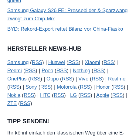
grillen
Samsung Galaxy S26 FE: Pressebilder & Sparzwang
zwingt zum Chip-Mix
BYD: Rekord-Export rettet Bilanz vor China-Fiasko
HERSTELLER NEWS-HUB
Samsung
(
RSS
) |
Huawei
(
RSS
) |
Xiaomi
(
RSS
) |
Redmi
(
RSS
) |
Poco
(
RSS
) |
Nothing
(
RSS
) |
OnePlus
(
RSS
) |
Oppo
(
RSS
) |
Vivo
(
RSS
) |
Realme
(
RSS
) |
Sony
(
RSS
) |
Motorola
(
RSS
) |
Honor
(
RSS
) |
Nokia
(
RSS
) |
HTC
(
RSS
) |
LG
(
RSS
) |
Apple
(
RSS
) |
ZTE
(
RSS
)
TIPP SENDEN!
Ihr könnt einfach den klassischen Weg über eine E-