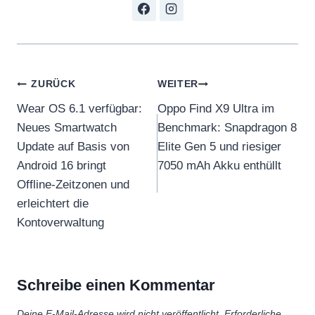
Beitragsnavigation
ZURÜCK
WEITER
Wear OS 6.1 verfügbar:
Oppo Find X9 Ultra im
Neues Smartwatch
Benchmark: Snapdragon 8
Update auf Basis von
Elite Gen 5 und riesiger
Android 16 bringt
7050 mAh Akku enthüllt
Offline-Zeitzonen und
erleichtert die
Kontoverwaltung
Schreibe einen Kommentar
Deine E-Mail-Adresse wird nicht veröffentlicht.
Erforderliche