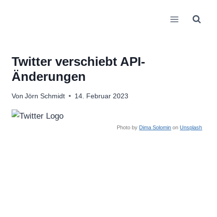
Zum
Inhalt
springen
Twitter verschiebt API-
Änderungen
Von
Jörn Schmidt
14. Februar 2023
Photo by
Dima Solomin
on
Unsplash