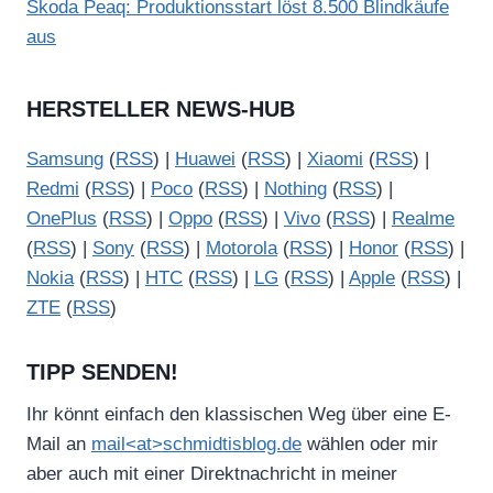
Škoda Peaq: Produktionsstart löst 8.500 Blindkäufe
aus
HERSTELLER NEWS-HUB
Samsung
(
RSS
) |
Huawei
(
RSS
) |
Xiaomi
(
RSS
) |
Redmi
(
RSS
) |
Poco
(
RSS
) |
Nothing
(
RSS
) |
OnePlus
(
RSS
) |
Oppo
(
RSS
) |
Vivo
(
RSS
) |
Realme
(
RSS
) |
Sony
(
RSS
) |
Motorola
(
RSS
) |
Honor
(
RSS
) |
Nokia
(
RSS
) |
HTC
(
RSS
) |
LG
(
RSS
) |
Apple
(
RSS
) |
ZTE
(
RSS
)
TIPP SENDEN!
Ihr könnt einfach den klassischen Weg über eine E-
Mail an
mail<at>schmidtisblog.de
wählen oder mir
aber auch mit einer Direktnachricht in meiner