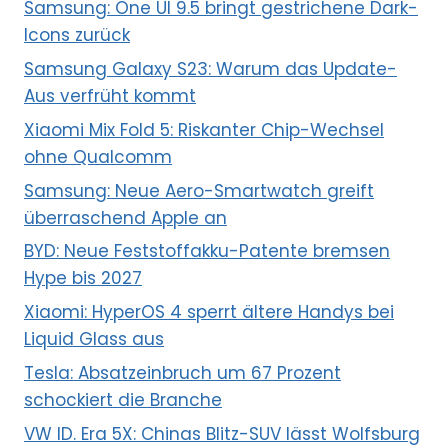
Samsung: One UI 9.5 bringt gestrichene Dark-
Icons zurück
Samsung Galaxy S23: Warum das Update-
Aus verfrüht kommt
Xiaomi Mix Fold 5: Riskanter Chip-Wechsel
ohne Qualcomm
Samsung: Neue Aero-Smartwatch greift
überraschend Apple an
BYD: Neue Feststoffakku-Patente bremsen
Hype bis 2027
Xiaomi: HyperOS 4 sperrt ältere Handys bei
Liquid Glass aus
Tesla: Absatzeinbruch um 67 Prozent
schockiert die Branche
VW ID. Era 5X: Chinas Blitz-SUV lässt Wolfsburg