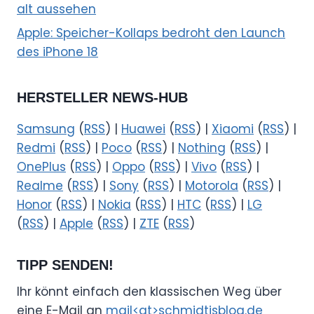
alt aussehen
Apple: Speicher-Kollaps bedroht den Launch
des iPhone 18
HERSTELLER NEWS-HUB
Samsung
(
RSS
) |
Huawei
(
RSS
) |
Xiaomi
(
RSS
) |
Redmi
(
RSS
) |
Poco
(
RSS
) |
Nothing
(
RSS
) |
OnePlus
(
RSS
) |
Oppo
(
RSS
) |
Vivo
(
RSS
) |
Realme
(
RSS
) |
Sony
(
RSS
) |
Motorola
(
RSS
) |
Honor
(
RSS
) |
Nokia
(
RSS
) |
HTC
(
RSS
) |
LG
(
RSS
) |
Apple
(
RSS
) |
ZTE
(
RSS
)
TIPP SENDEN!
Ihr könnt einfach den klassischen Weg über
eine E-Mail an
mail<at>schmidtisblog.de