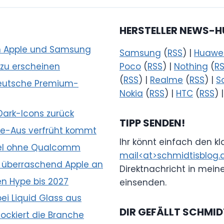
HERSTELLER NEWS-H
en Apple und Samsung
Samsung
(
RSS
) |
Huawe
 zu erscheinen
Poco
(
RSS
) |
Nothing
(
R
(
RSS
) |
Realme
(
RSS
) |
S
 deutsche Premium-
Nokia
(
RSS
) |
HTC
(
RSS
) 
Dark-Icons zurück
TIPP SENDEN!
e-Aus verfrüht kommt
Ihr könnt einfach den k
hsel ohne Qualcomm
mail<at>schmidtisblog.
 überraschend Apple an
Direktnachricht in mein
n Hype bis 2027
einsenden.
ei Liquid Glass aus
DIR GEFÄLLT SCHMID
ockiert die Branche