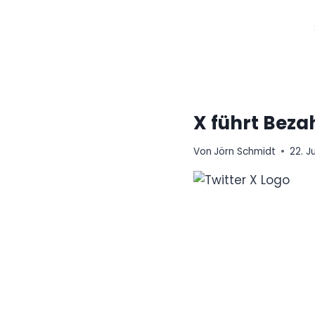
Zum
Inhalt
springen
X führt Beza
Von
Jörn Schmidt
22. J