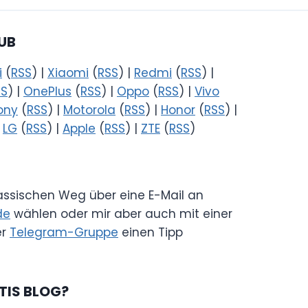
UB
i
(
RSS
) |
Xiaomi
(
RSS
) |
Redmi
(
RSS
) |
SS
) |
OnePlus
(
RSS
) |
Oppo
(
RSS
) |
Vivo
ony
(
RSS
) |
Motorola
(
RSS
) |
Honor
(
RSS
) |
|
LG
(
RSS
) |
Apple
(
RSS
) |
ZTE
(
RSS
)
lassischen Weg über eine E-Mail an
de
wählen oder mir aber auch mit einer
er
Telegram-Gruppe
einen Tipp
TIS BLOG?