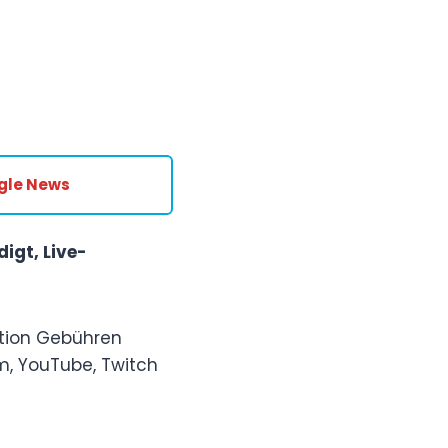
gle News
igt, Live-
ktion Gebühren
m, YouTube, Twitch