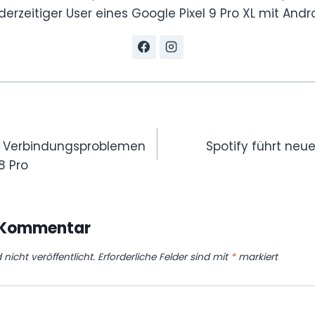
derzeitiger User eines Google Pixel 9 Pro XL mit Andro
gation
t Verbindungsproblemen
Spotify führt neu
 8 Pro
n Kommentar
nicht veröffentlicht.
Erforderliche Felder sind mit
*
markiert