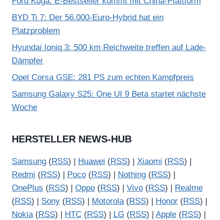
Ford Kuga: E-Bestseller kommt mit China-Plattform
BYD Ti 7: Der 56.000-Euro-Hybrid hat ein
Platzproblem
Hyundai Ioniq 3: 500 km Reichweite treffen auf Lade-
Dämpfer
Opel Corsa GSE: 281 PS zum echten Kampfpreis
Samsung Galaxy S25: One UI 9 Beta startet nächste
Woche
HERSTELLER NEWS-HUB
Samsung
(
RSS
) |
Huawei
(
RSS
) |
Xiaomi
(
RSS
) |
Redmi
(
RSS
) |
Poco
(
RSS
) |
Nothing
(
RSS
) |
OnePlus
(
RSS
) |
Oppo
(
RSS
) |
Vivo
(
RSS
) |
Realme
(
RSS
) |
Sony
(
RSS
) |
Motorola
(
RSS
) |
Honor
(
RSS
) |
Nokia
(
RSS
) |
HTC
(
RSS
) |
LG
(
RSS
) |
Apple
(
RSS
) |