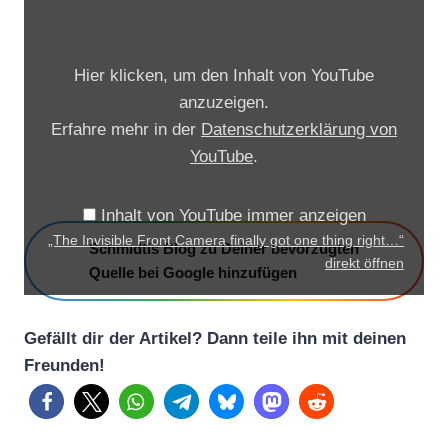
T
h
e
Hier klicken, um den Inhalt von YouTube
I
anzuzeigen.
n
Erfahre mehr in der
Datenschutzerklärung von
v
YouTube
.
i
s
Inhalt von YouTube immer anzeigen
i
„The Invisible Front Camera finally got one thing right…“
Schmidtis Blog zu Deiner bevorzugten
b
direkt öffnen
Quelle bei Google hinzufügen
l
e
Gefällt dir der Artikel? Dann teile ihn mit deinen
F
Freunden!
r
o
n