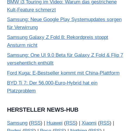
BMW i3 Touring im Video: Warum das gestrichene
Kult-Feature schmerzt
Samsung: Neue Google Play Systemupdates sorgen
für Verwirrung
Samsung Galaxy Z Fold 8: Rekordpreis stoppt
Ansturm nicht
Samsung: One UI 9.0 Beta für Galaxy Z Fold & Flip 7
versehentlich enthüllt
Ford Kuga: E-Bestseller kommt mit China-Plattform
BYD Ti 7: Der 56.000-Euro-Hybrid hat ein
Platzproblem
HERSTELLER NEWS-HUB
Samsung
(
RSS
) |
Huawei
(
RSS
) |
Xiaomi
(
RSS
) |
Redmi
(
RSS
) |
Poco
(
RSS
) |
Nothing
(
RSS
) |