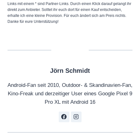
t
Links mit einem * sind Partner-Links. Durch einen Klick darauf gelangt ihr
C
direkt zum Anbieter. Solltet ihr euch dort für einen Kauf entscheiden,
erhalte ich eine kleine Provision. Für euch ändert sich am Preis nichts.
a
Danke für eure Unterstützung!
m
e
r
a
f
Jörn Schmidt
i
n
Android-Fan seit 2010, Outdoor- & Skandinavien-Fan,
a
Kino-Freak und derzeitiger User eines Google Pixel 9
l
Pro XL mit Android 16
l
y
g
o