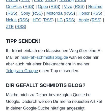
OnePlus
(
RSS
) |
Oppo
(
RSS
) |
Vivo
(
RSS
) |
Realme
(
RSS
) |
Sony
(
RSS
) |
Motorola
(
RSS
) |
Honor
(
RSS
) |
Nokia
(
RSS
) |
HTC
(
RSS
) |
LG
(
RSS
) |
Apple
(
RSS
) |
ZTE
(
RSS
)
TIPP SENDEN!
Ihr könnt einfach den klassischen Weg über eine E-
Mail an
mail<at>schmidtisblog.de
wählen oder mir
aber auch mit einer Direktnachricht in meiner
Telegram-Gruppe
einen Tipp einsenden.
DIR GEFÄLLT SCHMIDTIS BLOG?
Mache mich zu Deiner bevorzugten Quelle bei
Google. Dadurch werden Dir meine neuesten Artikel
in deiner Google-Suche häufiger angezeigt.