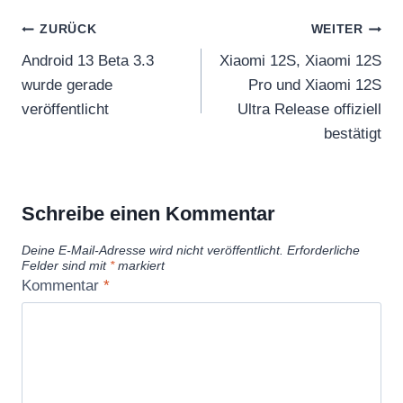
t
Beitragsnavigation
o
ZURÜCK
WEITER
n
Android 13 Beta 3.3
Xiaomi 12S, Xiaomi 12S
e
wurde gerade
Pro und Xiaomi 12S
t
veröffentlicht
Ultra Release offiziell
h
bestätigt
i
n
g
Schreibe einen Kommentar
r
Deine E-Mail-Adresse wird nicht veröffentlicht.
Erforderliche
i
Felder sind mit
*
markiert
g
Kommentar
*
h
t
…
“