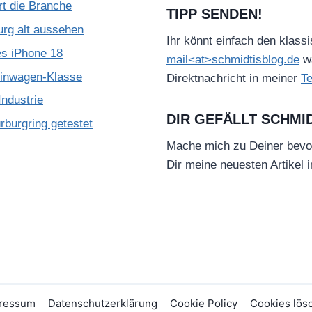
rt die Branche
TIPP SENDEN!
urg alt aussehen
Ihr könnt einfach den klass
es iPhone 18
mail<at>schmidtisblog.de
wä
leinwagen-Klasse
Direktnachricht in meiner
T
ndustrie
DIR GEFÄLLT SCHMI
burgring getestet
Mache mich zu Deiner bevo
Dir meine neuesten Artikel 
ressum
Datenschutzerklärung
Cookie Policy
Cookies lös