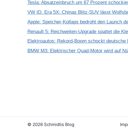
Tesla: Absatzeinbruch um 67 Prozent schockie
VW ID. Era 5X: Chinas Blitz-SUV lässt Wolfsb
Apple: Speicher-Kollaps bedroht den Launch d
Renault 5: Reichweiten-Upgrade spaltet die K
Elektroautos: Rekord-Boom schockt deutsche I
BMW M3: Elektrischer Quad-Motor wird auf Nür
© 2026 Schmidtis Blog
Imp