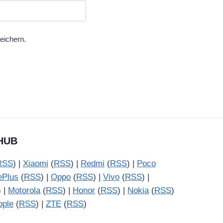
eichern.
HUB
RSS
) |
Xiaomi
(
RSS
) |
Redmi
(
RSS
) |
Poco
ePlus
(
RSS
) |
Oppo
(
RSS
) |
Vivo
(
RSS
) |
) |
Motorola
(
RSS
) |
Honor
(
RSS
) |
Nokia
(
RSS
)
pple
(
RSS
) |
ZTE
(
RSS
)