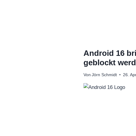
Zum
Inhalt
springen
Android 16 br
geblockt wer
Von
Jörn Schmidt
26. Ap