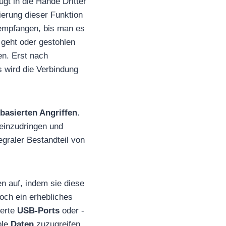
gt in die Hände Dritter
erung dieser Funktion
empfangen, bis man es
geht oder gestohlen
en. Erst nach
 wird die Verbindung
basierten Angriffen
.
einzudringen und
egraler Bestandteil von
en auf, indem sie diese
och ein erhebliches
ierte
USB-Ports
oder -
ble
Daten
zuzugreifen.