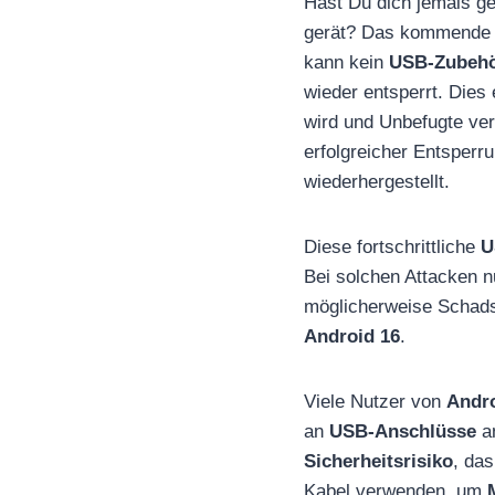
Hast Du dich jemals ge
gerät? Das kommende A
kann kein
USB-Zubeh
wieder entsperrt. Dies 
wird und Unbefugte ver
erfolgreicher Entsper
wiederhergestellt.
Diese fortschrittliche
U
Bei solchen Attacken 
möglicherweise Schadsof
Android 16
.
Viele Nutzer von
Andro
an
USB-Anschlüsse
an
Sicherheitsrisiko
, das
Kabel verwenden, um