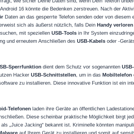
fragt, wie sicher Deine Daten sind, wenn Dein Telefon unbefu
ndroid 16 könnte die Bedenken zerstreuen. Nach der Aktivi
ör
Daten an das gesperrte Telefon senden oder von diesem 
erweist sich als äußerst nützlich, falls Dein
Handy verloren
suchen, mit speziellen
USB-Tools
in Ihr System einzudring
rung und erneutem Anschließen des
USB-Kabels
oder -Geräts
SB-Sperrfunktion
dient dem Schutz vor sogenannten
USB-
nutzen Hacker
USB-Schnittstellen
, um in das
Mobiltelefon
tware zu installieren. Diese innovative Funktion ist ein int
id-Telefonen
laden ihre Geräte an öffentlichen Ladestation
schließen. Diese scheinbar praktische Möglichkeit birgt jed
 als „Juice Jacking“ bekannt ist. Kriminelle könnten manipul
Malware
auf Ihrem Gerät zu installieren und somit auf sensi